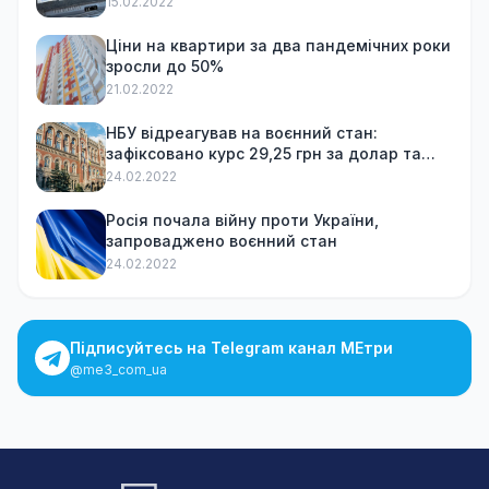
15.02.2022
Ціни на квартири за два пандемічних роки
зросли до 50%
21.02.2022
НБУ відреагував на воєнний стан:
зафіксовано курс 29,25 грн за долар та
обмежив зняття готівки
24.02.2022
Росія почала війну проти України,
запроваджено воєнний стан
24.02.2022
Підписуйтесь на Telegram канал МЕтри
@me3_com_ua