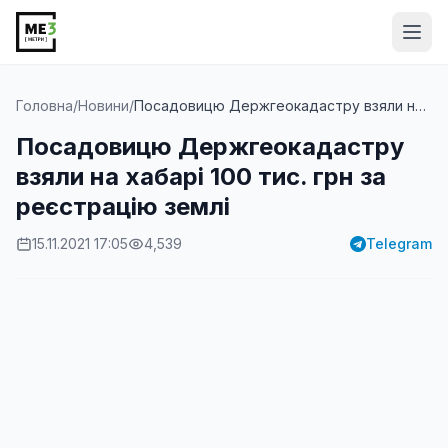
Від
Головна
/
Новини
/
Посадовицю Держгеокадастру взяли на хабарі 100 тис...
Посадовицю Держгеокадастру
взяли на хабарі 100 тис. грн за
реєстрацію землі
15.11.2021 17:05
4,539
Telegram