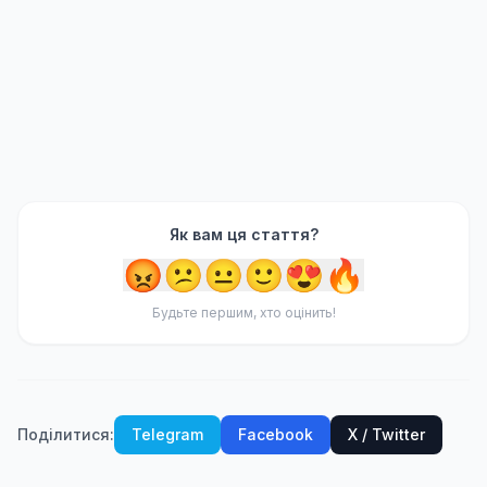
Як вам ця стаття?
😡
😕
😐
🙂
😍
🔥
Будьте першим, хто оцінить!
Поділитися:
Telegram
Facebook
X / Twitter