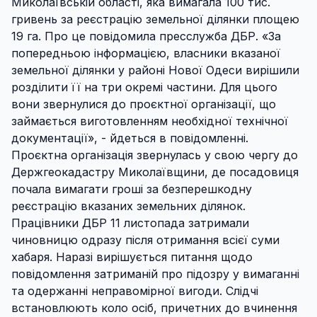
Миколаївській області, яка вимагала 100 тис.
гривень за реєстрацію земельної ділянки площею
19 га. Про це повідомила пресслужба ДБР. «За
попередньою інформацією, власники вказаної
земельної ділянки у районі Нової Одеси вирішили
розділити її на три окремі частини. Для цього
вони звернулися до проєктної організації, що
займається виготовленням необхідної технічної
документації», - йдеться в повідомленні.
Проєктна організація звернулась у свою чергу до
Держгеокадастру Миколаївщини, де посадовиця
почала вимагати гроші за безперешкодну
реєстрацію вказаних земельних ділянок.
Працівники ДБР 11 листопада затримали
чиновницю одразу після отримання всієї суми
хабаря. Наразі вирішується питання щодо
повідомлення затриманій про підозру у вимаганні
та одержанні неправомірної вигоди. Слідчі
встановлюють коло осіб, причетних до вчинення