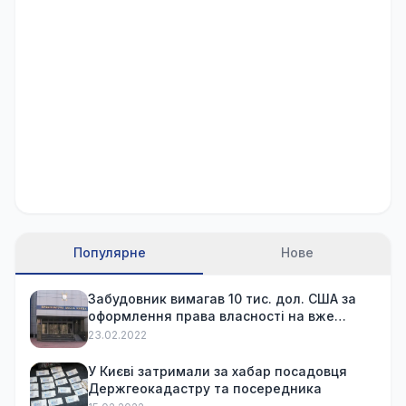
Популярне
Нове
Забудовник вимагав 10 тис. дол. США за
оформлення права власності на вже
куплену квартиру
23.02.2022
У Києві затримали за хабар посадовця
Держгеокадастру та посередника