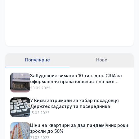
Популярне
Нове
Забудовник вимагав 10 тис. дол. США за
оформлення права власності на вже
куплену квартиру
23.02.2022
У Києві затримали за хабар посадовця
Держгеокадастру та посередника
15.02.2022
Ціни на квартири за два пандемічних роки
зросли до 50%
21.02.2022