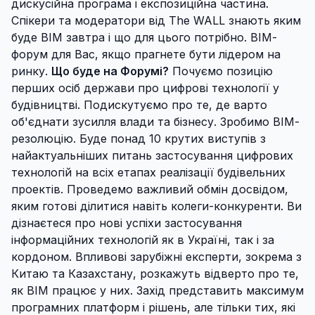
дискусійна програма і експозиційна частина.
Спікери та модератори від The WALL знають яким
буде ВІМ завтра і що для цього потрібно. ВІМ-
форум для Вас, якщо прагнете бути лідером на
ринку.
Що буде на Форумі?
Почуємо позицію
перших осіб держави про цифрові технології у
будівництві. Подискутуємо про те, де варто
об'єднати зусилля влади та бізнесу. Зробимо ВІМ-
резолюцію. Буде понад 10 крутих виступів з
найактуальніших питань застосування цифрових
технологій на всіх етапах реалізації будівельних
проектів. Проведемо важливий обмін досвідом,
яким готові ділитися навіть колеги-конкуренти. Ви
дізнаєтеся про нові успіхи застосування
інформаційних технологій як в Україні, так і за
кордоном. Впливові зарубіжні експерти, зокрема з
Китаю та Казахстану, розкажуть відверто про те,
як ВІМ працює у них. Захід представить максимум
програмних платформ і рішень, але тільки тих, які