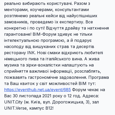
реально вибирають користувачі. Разом з
менторами, коучерами, консультантами
розглянемо реальні кейси від найуспішніших
замовників, проведемо їх експертизу. Все
конкретно і по суті! Відчуття драйву та натхнення
гарантоване! ВІМ-Форум здивує не тільки
інтелектуальною програмою, а й подарує
насолоду від вишуканих страв та десертів
ресторану ІNК. Нові смаки відкриють любителі
німецького пива та італійського вина. А жива
музика та зірки-вокалістки налаштують на
сприйняття важливої інформації, розслаблять,
пожвавять гастрономічне задоволення. Програма
та Ваш квиток у світ можливостей ВІМ тут:
https://eventhub.net.ua/event/685
Форум чекає на
Вас 30 листопада 2021 року о 12 год. Адреса:
UNIT.City (м. Київ, вул. Дорогожицька, 3), зал
UNIT.Verse, кампус B12!