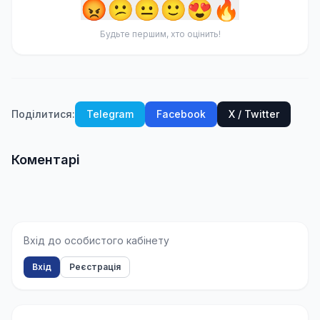
😡
😕
😐
🙂
😍
🔥
Будьте першим, хто оцінить!
Поділитися:
Telegram
Facebook
X / Twitter
Коментарі
Вхід до особистого кабінету
Вхід
Реєстрація