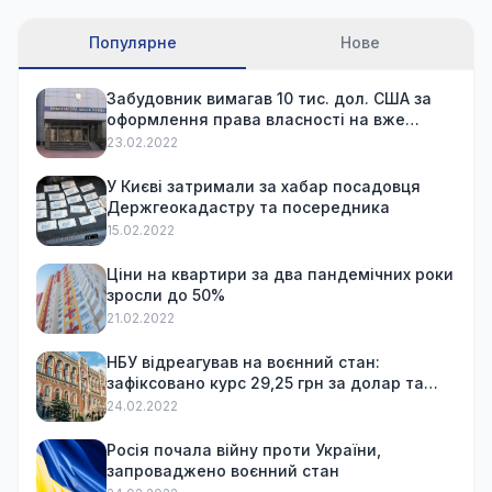
Популярне
Нове
Забудовник вимагав 10 тис. дол. США за
оформлення права власності на вже
куплену квартиру
23.02.2022
У Києві затримали за хабар посадовця
Держгеокадастру та посередника
15.02.2022
Ціни на квартири за два пандемічних роки
зросли до 50%
21.02.2022
НБУ відреагував на воєнний стан:
зафіксовано курс 29,25 грн за долар та
обмежив зняття готівки
24.02.2022
Росія почала війну проти України,
запроваджено воєнний стан