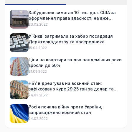
Забудовник вимагав 10 тис. дол. США за
оформлення права власності на вже
куплену квартиру
23.02.2022
У Києві затримали за хабар посадовця
Держгеокадастру та посередника
15.02.2022
Ціни на квартири за два пандемічних роки
зросли до 50%
21.02.2022
НБУ відреагував на воєнний стан:
зафіксовано курс 29,25 грн за долар та
обмежив зняття готівки
24.02.2022
Росія почала війну проти України,
запроваджено воєнний стан
24.02.2022