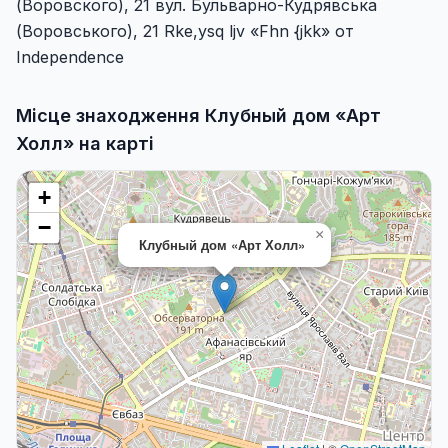
(Воровского), 21 вул. Бульварно-Кудрявська
(Воровського), 21 Rke,ysq ljv «Fhn {jkk» от
Independence
Місце знаходження Клубный дом «Арт
Холл» на карті
+
−
×
Клубный дом «Арт Холл»