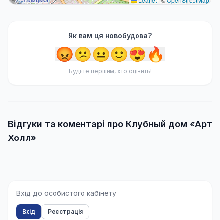
Leaflet
|
©
OpenStreetMap
Як вам ця новобудова?
😡
😕
😐
🙂
😍
🔥
Будьте першим, хто оцінить!
Відгуки та коментарі про Клубный дом «Арт
Холл»
Вхід до особистого кабінету
Вхід
Реєстрація