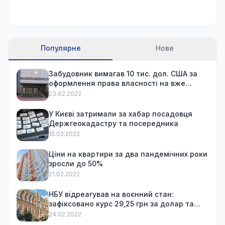
Популярне
Нове
Забудовник вимагав 10 тис. дол. США за
оформлення права власності на вже
куплену квартиру
23.02.2022
У Києві затримали за хабар посадовця
Держгеокадастру та посередника
15.02.2022
Ціни на квартири за два пандемічних роки
зросли до 50%
21.02.2022
НБУ відреагував на воєнний стан:
зафіксовано курс 29,25 грн за долар та
обмежив зняття готівки
24.02.2022