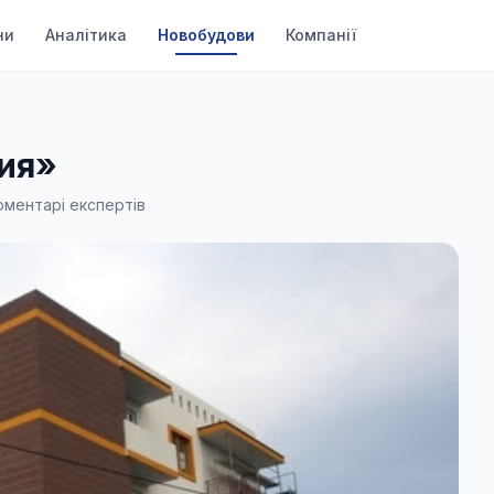
ни
Аналітика
Новобудови
Компанії
ия»
оментарі експертів