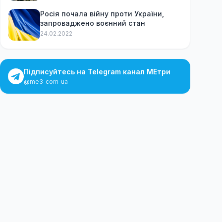
Росія почала війну проти України,
запроваджено воєнний стан
24.02.2022
Підписуйтесь на Telegram канал МЕтри
@me3_com_ua