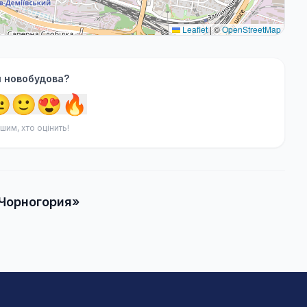
Leaflet
|
©
OpenStreetMap
я новобудова?

🙂
😍
🔥
шим, хто оцінить!
«Чорногория»