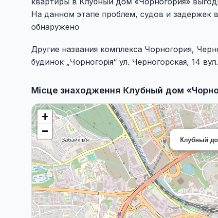
квартиры в Клубный дом «Чорногория» выгод
На данном этапе проблем, судов и задержек 
обнаружено
Другие названия комплекса Чорногория, Чер
будинок „Чорногорія“ ул. Черногорская, 14 вул. 
Місце знаходження Клубный дом «Чорног
+
−
Клубный до