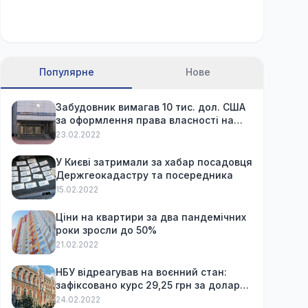
Популярне
Нове
Забудовник вимагав 10 тис. дол. США
за оформлення права власності на
вже куплену квартиру
23.02.2022
У Києві затримали за хабар посадовця
Держгеокадастру та посередника
15.02.2022
Ціни на квартири за два пандемічних
роки зросли до 50%
21.02.2022
НБУ відреагував на воєнний стан:
зафіксовано курс 29,25 грн за долар
та обмежив зняття готівки
24.02.2022