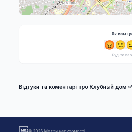
Як вам ц
😡
😕

Будьте пер
Відгуки та коментарі про Клубный дом 
© 2026 Метри нерухомості