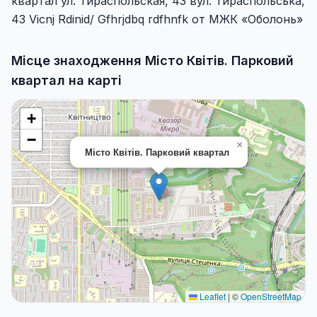
квартал ул. Тираспольская, 43 вул. Тираспольська,
43 Vіcnj Rdіnіd/ Gfhrjdbq rdfhnfk от МЖК «Оболонь»
Місце знаходження Місто Квітів. Парковий
квартал на карті
+
−
×
Місто Квітів. Парковий квартал
Leaflet
|
©
OpenStreetMap