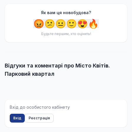
Як вам ця новобудова?
😡
😕
😐
🙂
😍
🔥
Будьте першим, хто оцінить!
Відгуки та коментарі про Місто Квітів.
Парковий квартал
Вхід до особистого кабінету
Вхід
Реєстрація