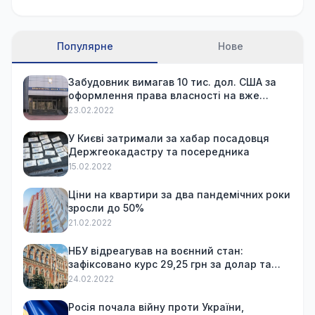
Популярне
Нове
Забудовник вимагав 10 тис. дол. США за
оформлення права власності на вже
куплену квартиру
23.02.2022
У Києві затримали за хабар посадовця
Держгеокадастру та посередника
15.02.2022
Ціни на квартири за два пандемічних роки
зросли до 50%
21.02.2022
НБУ відреагував на воєнний стан:
зафіксовано курс 29,25 грн за долар та
обмежив зняття готівки
24.02.2022
Росія почала війну проти України,