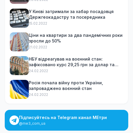
У Києві затримали за хабар посадовця
Держгеокадастру та посередника
15.02.2022
Ціни на квартири за два пандемічних роки
зросли до 50%
21.02.2022
НБУ відреагував на воєнний стан:
зафіксовано курс 29,25 грн за долар та
обмежив зняття готівки
24.02.2022
Росія почала війну проти України,
запроваджено воєнний стан
24.02.2022
Підписуйтесь на Telegram канал МЕтри
@me3_com_ua