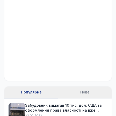
Популярне
Нове
Забудовник вимагав 10 тис. дол. США за
оформлення права власності на вже
куплену квартиру
23.02.2022