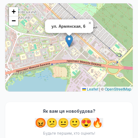
+
−
×
ул. Армянская, 6
Leaflet
|
©
OpenStreetMap
Як вам ця новобудова?
😡
😕
😐
🙂
😍
🔥
Будьте першим, хто оцінить!