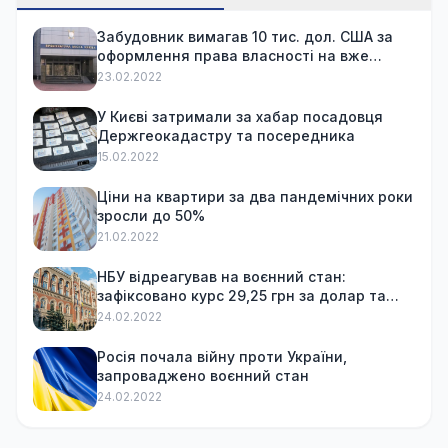
Забудовник вимагав 10 тис. дол. США за
оформлення права власності на вже
куплену квартиру
23.02.2022
У Києві затримали за хабар посадовця
Держгеокадастру та посередника
15.02.2022
Ціни на квартири за два пандемічних роки
зросли до 50%
21.02.2022
НБУ відреагував на воєнний стан:
зафіксовано курс 29,25 грн за долар та
обмежив зняття готівки
24.02.2022
Росія почала війну проти України,
запроваджено воєнний стан
24.02.2022