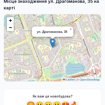
Місце знаходження ул. Драгоманова, 35 на
карті
+
−
×
ул. Драгоманова, 35
Leaflet
|
©
OpenStreetMap
Як вам ця новобудова?