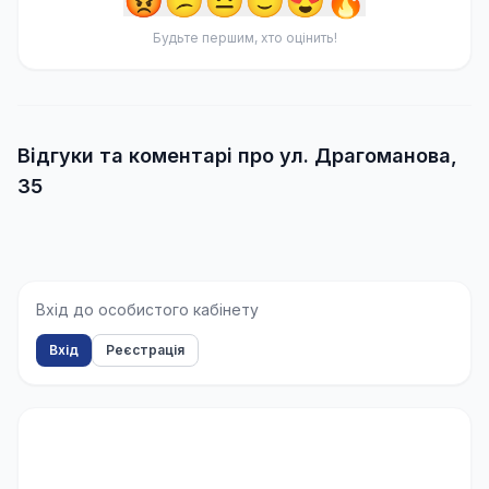
😡
😕
😐
🙂
😍
🔥
Будьте першим, хто оцінить!
Відгуки та коментарі про ул. Драгоманова,
35
Вхід до особистого кабінету
Вхід
Реєстрація