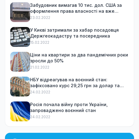
Забудовник вимагав 10 тис. дол. США за
оформлення права власності на вже
куплену квартиру
23.02.2022
У Києві затримали за хабар посадовця
Держгеокадастру та посередника
15.02.2022
Ціни на квартири за два пандемічних роки
зросли до 50%
21.02.2022
НБУ відреагував на воєнний стан:
зафіксовано курс 29,25 грн за долар та
обмежив зняття готівки
24.02.2022
Росія почала війну проти України,
запроваджено воєнний стан
24.02.2022