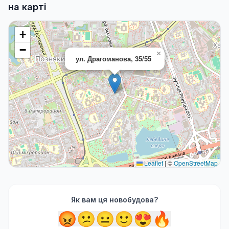
на карті
+
−
×
ул. Драгоманова, 35/55
Leaflet
|
©
OpenStreetMap
Як вам ця новобудова?
😡
😕
😐
🙂
😍
🔥