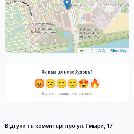
Leaflet
|
©
OpenStreetMap
Як вам ця новобудова?
😡
😕
😐
🙂
😍
🔥
Будьте першим, хто оцінить!
Відгуки та коментарі про ул. Гмыри, 17