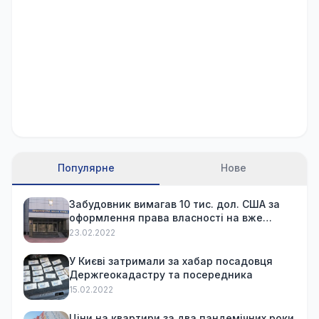
Популярне
Нове
Забудовник вимагав 10 тис. дол. США за
оформлення права власності на вже
куплену квартиру
23.02.2022
У Києві затримали за хабар посадовця
Держгеокадастру та посередника
15.02.2022
Ціни на квартири за два пандемічних роки