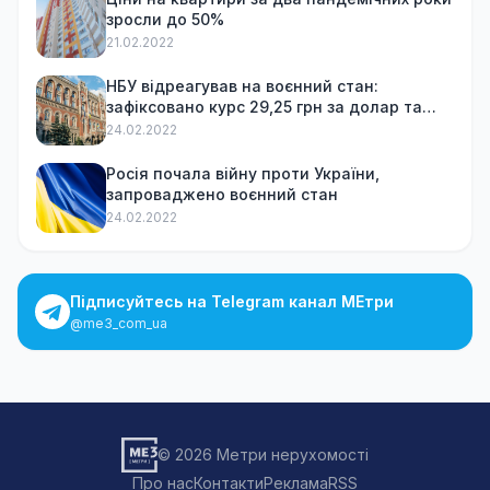
зросли до 50%
21.02.2022
НБУ відреагував на воєнний стан:
зафіксовано курс 29,25 грн за долар та
обмежив зняття готівки
24.02.2022
Росія почала війну проти України,
запроваджено воєнний стан
24.02.2022
Підписуйтесь на Telegram канал МЕтри
@me3_com_ua
© 2026 Метри нерухомості
Про нас
Контакти
Реклама
RSS