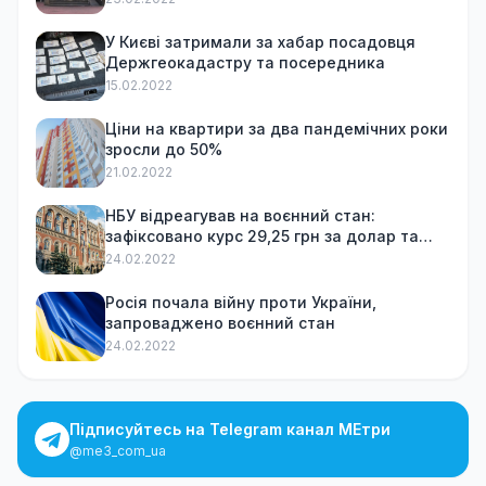
У Києві затримали за хабар посадовця
Держгеокадастру та посередника
15.02.2022
Ціни на квартири за два пандемічних роки
зросли до 50%
21.02.2022
НБУ відреагував на воєнний стан:
зафіксовано курс 29,25 грн за долар та
обмежив зняття готівки
24.02.2022
Росія почала війну проти України,
запроваджено воєнний стан
24.02.2022
Підписуйтесь на Telegram канал МЕтри
@me3_com_ua