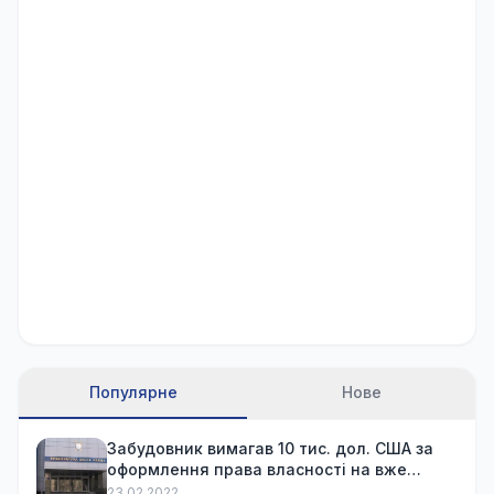
Популярне
Нове
Забудовник вимагав 10 тис. дол. США за
оформлення права власності на вже
куплену квартиру
23.02.2022