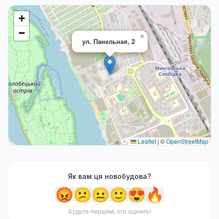
+
−
×
ул. Панельная, 2
Leaflet
|
©
OpenStreetMap
Як вам ця новобудова?
😡
😕
😐
🙂
😍
🔥
Будьте першим, хто оцінить!