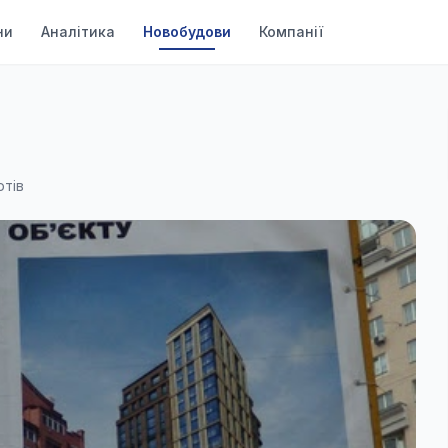
ни
Аналітика
Новобудови
Компанії
ртів