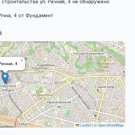
 строительстве ул. Речная, 4 не обнаружено
Річна, 4 от Фундамент
і
×
Речная, 4
Leaflet
|
©
OpenStreetMap