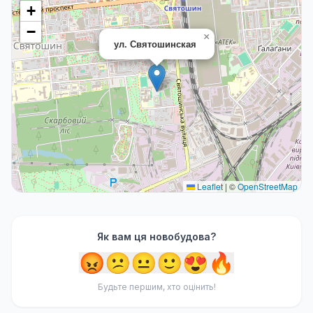
+
−
×
ул. Святошинская
Leaflet
|
©
OpenStreetMap
Як вам ця новобудова?
😡
😕
😐
🙂
😍
🔥
Будьте першим, хто оцінить!