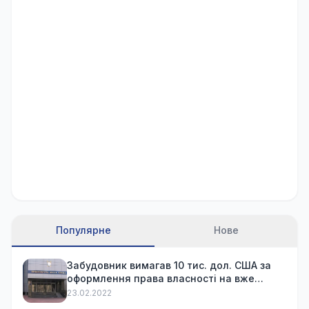
Популярне
Нове
Забудовник вимагав 10 тис. дол. США за
оформлення права власності на вже
куплену квартиру
23.02.2022