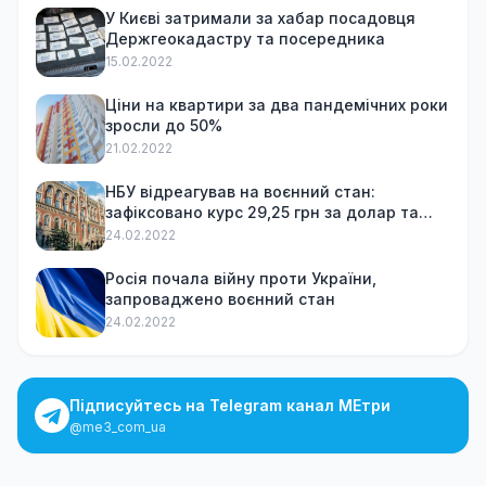
У Києві затримали за хабар посадовця
Держгеокадастру та посередника
15.02.2022
Ціни на квартири за два пандемічних роки
зросли до 50%
21.02.2022
НБУ відреагував на воєнний стан:
зафіксовано курс 29,25 грн за долар та
обмежив зняття готівки
24.02.2022
Росія почала війну проти України,
запроваджено воєнний стан
24.02.2022
Підписуйтесь на Telegram канал МЕтри
@me3_com_ua