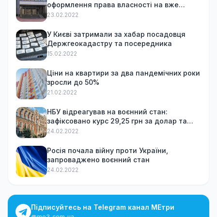
оформлення права власності на вже
куплену квартиру
23.02.2022
У Києві затримали за хабар посадовця
Держгеокадастру та посередника
15.02.2022
Ціни на квартири за два пандемічних роки
зросли до 50%
21.02.2022
НБУ відреагував на воєнний стан:
зафіксовано курс 29,25 грн за долар та
обмежив зняття готівки
24.02.2022
Росія почала війну проти України,
запроваджено воєнний стан
24.02.2022
Підписуйтесь на Telegram канал МЕтри
@me3_com_ua