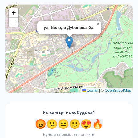
+
−
×
ул. Володи Дубинина, 2а
Leaflet
|
©
OpenStreetMap
Як вам ця новобудова?
😡
😕
😐
🙂
😍
🔥
Будьте першим, хто оцінить!