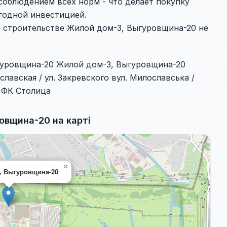
соблюдением всех норм - что делает покупку
годной инвестицией.
в строительстве Жилой дом-3, Выгуровщина-20 не
гуровщина-20 Жилой дом-3, Выгуровщина-20
лавская / ул. Закревского вул. Милославська /
от ФК Столица
овщина-20 на карті
×
, Выгуровщина-20