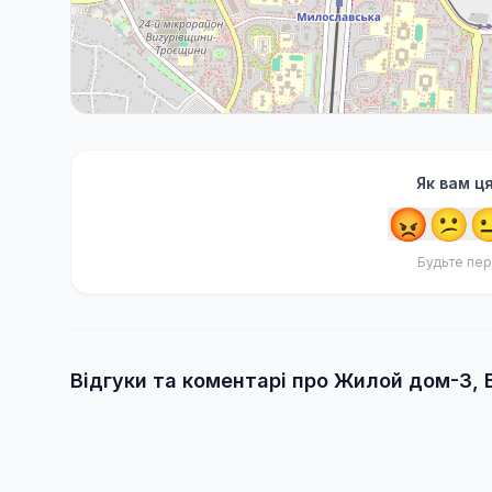
Як вам ц
😡
😕

Будьте пер
Відгуки та коментарі про Жилой дом-3,