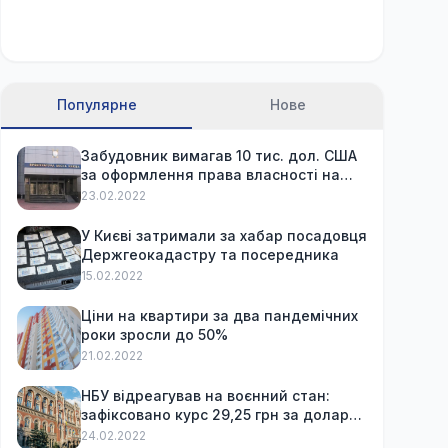
Популярне
Нове
Забудовник вимагав 10 тис. дол. США
за оформлення права власності на
вже куплену квартиру
23.02.2022
У Києві затримали за хабар посадовця
Держгеокадастру та посередника
15.02.2022
Ціни на квартири за два пандемічних
роки зросли до 50%
21.02.2022
НБУ відреагував на воєнний стан:
зафіксовано курс 29,25 грн за долар
та обмежив зняття готівки
24.02.2022