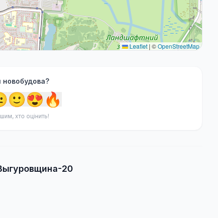
Leaflet
|
©
OpenStreetMap
я новобудова?

🙂
😍
🔥
шим, хто оцінить!
 Выгуровщина-20