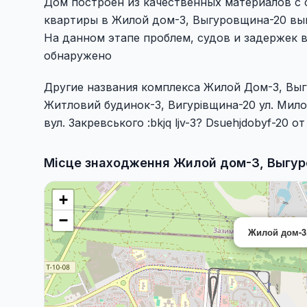
Дом построен из качественных материалов с 
квартиры в Жилой дом-3, Выгуровщина-20 вы
На данном этапе проблем, судов и задержек 
обнаружено
Другие названия комплекса Жилой Дом-3, Вы
Житловий будинок-3, Вигурівщина-20 ул. Милос
вул. Закревського :bkjq ljv-3? Dsuehjdobyf-20 
Місце знаходження Жилой дом-3, Выгур
+
−
Жилой дом-3