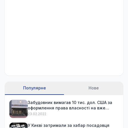
Популярне
Нове
Забудовник вимагав 10 тис. дол. США за
оформлення права власності на вже
куплену квартиру
23.02.2022
У Києві затримали за хабар посадовця