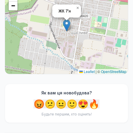
−
×
ЖК 7'я
Leaflet
|
©
OpenStreetMap
Як вам ця новобудова?
😡
😕
😐
🙂
😍
🔥
Будьте першим, хто оцінить!