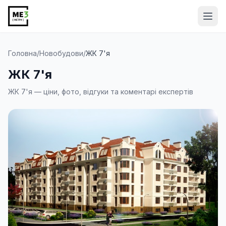
Від
Головна
/
Новобудови
/
ЖК 7'я
ЖК 7'я
ЖК 7'я — ціни, фото, відгуки та коментарі експертів