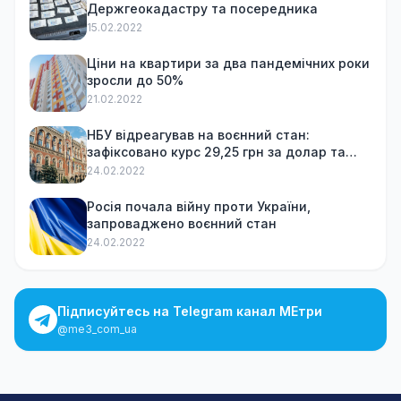
Держгеокадастру та посередника
15.02.2022
Ціни на квартири за два пандемічних роки
зросли до 50%
21.02.2022
НБУ відреагував на воєнний стан:
зафіксовано курс 29,25 грн за долар та
обмежив зняття готівки
24.02.2022
Росія почала війну проти України,
запроваджено воєнний стан
24.02.2022
Підписуйтесь на Telegram канал МЕтри
@me3_com_ua