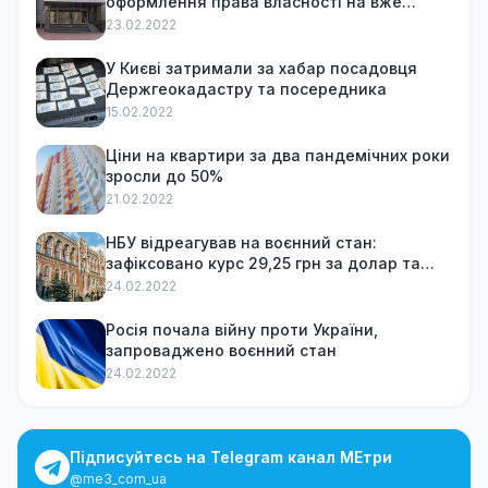
оформлення права власності на вже
куплену квартиру
23.02.2022
У Києві затримали за хабар посадовця
Держгеокадастру та посередника
15.02.2022
Ціни на квартири за два пандемічних роки
зросли до 50%
21.02.2022
НБУ відреагував на воєнний стан:
зафіксовано курс 29,25 грн за долар та
обмежив зняття готівки
24.02.2022
Росія почала війну проти України,
запроваджено воєнний стан
24.02.2022
Підписуйтесь на Telegram канал МЕтри
@me3_com_ua