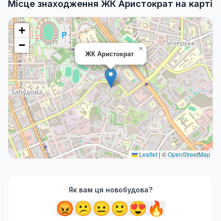
Місце знаходження ЖК Аристократ на карті
+
−
×
ЖК Аристократ
Leaflet
|
©
OpenStreetMap
Як вам ця новобудова?
😡
😕
😐
🙂
😍
🔥