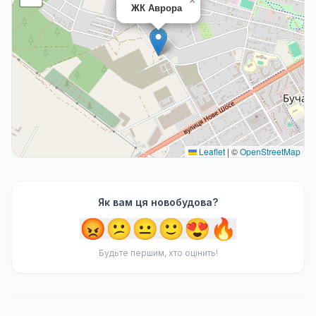
×
ЖК Аврора
Leaflet
|
©
OpenStreetMap
Як вам ця новобудова?
😡
😕
😐
🙂
😍
🔥
Будьте першим, хто оцінить!