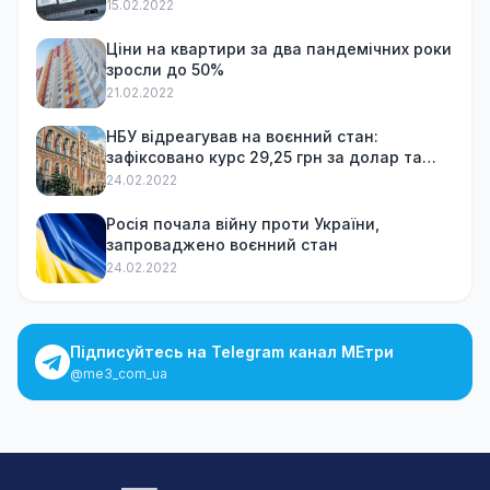
15.02.2022
Ціни на квартири за два пандемічних роки
зросли до 50%
21.02.2022
НБУ відреагував на воєнний стан:
зафіксовано курс 29,25 грн за долар та
обмежив зняття готівки
24.02.2022
Росія почала війну проти України,
запроваджено воєнний стан
24.02.2022
Підписуйтесь на Telegram канал МЕтри
@me3_com_ua