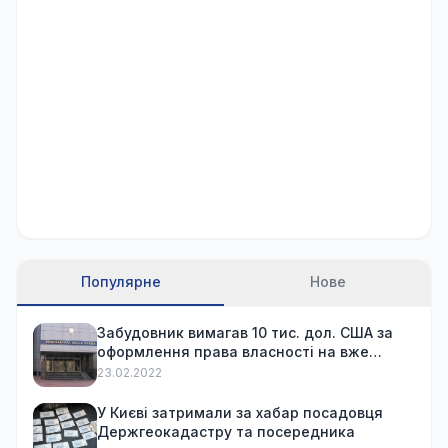
Популярне
Нове
Забудовник вимагав 10 тис. дол. США за
оформлення права власності на вже
куплену квартиру
23.02.2022
У Києві затримали за хабар посадовця
Держгеокадастру та посередника