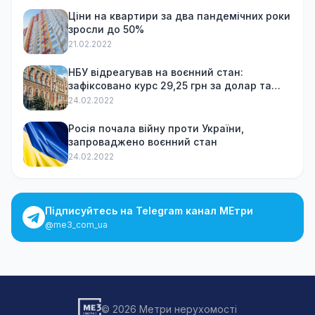
Ціни на квартири за два пандемічних роки
зросли до 50%
21.02.2022
НБУ відреагував на воєнний стан:
зафіксовано курс 29,25 грн за долар та
обмежив зняття готівки
24.02.2022
Росія почала війну проти України,
запроваджено воєнний стан
24.02.2022
Підписуйтесь на Telegram канал МЕтри
@me3_com_ua
© 2026 Метри нерухомості