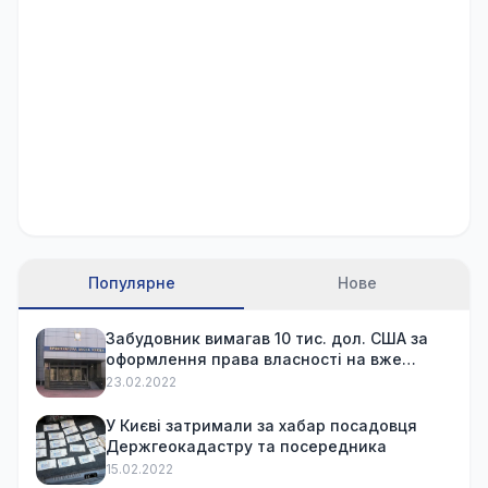
Популярне
Нове
Забудовник вимагав 10 тис. дол. США за
оформлення права власності на вже
куплену квартиру
23.02.2022
У Києві затримали за хабар посадовця
Держгеокадастру та посередника
15.02.2022