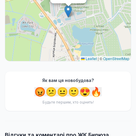
Leaflet
|
©
OpenStreetMap
Як вам ця новобудова?
😡
😕
😐
🙂
😍
🔥
Будьте першим, хто оцінить!
Відгуки та коментарі про ЖК Бирюза