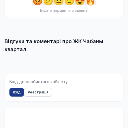
😡
😕
😐
🙂
😍
🔥
Будьте першим, хто оцінить!
Відгуки та коментарі про ЖК Чабаны
квартал
Вхід до особистого кабінету
Вхід
Реєстрація