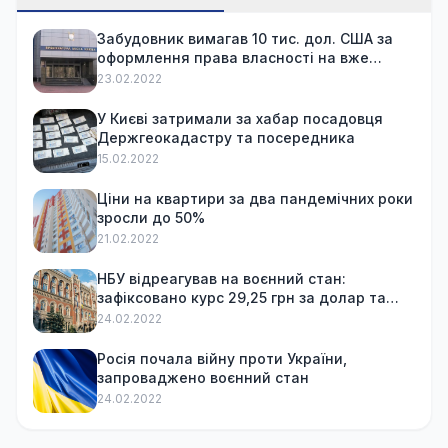
Забудовник вимагав 10 тис. дол. США за
оформлення права власності на вже
куплену квартиру
23.02.2022
У Києві затримали за хабар посадовця
Держгеокадастру та посередника
15.02.2022
Ціни на квартири за два пандемічних роки
зросли до 50%
21.02.2022
НБУ відреагував на воєнний стан:
зафіксовано курс 29,25 грн за долар та
обмежив зняття готівки
24.02.2022
Росія почала війну проти України,
запроваджено воєнний стан
24.02.2022