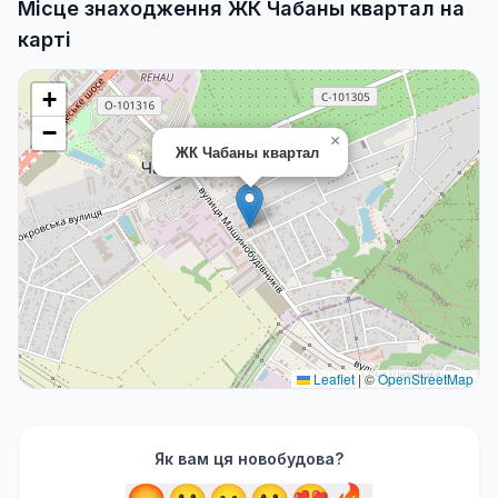
Місце знаходження ЖК Чабаны квартал на
карті
+
−
×
ЖК Чабаны квартал
Leaflet
|
©
OpenStreetMap
Як вам ця новобудова?