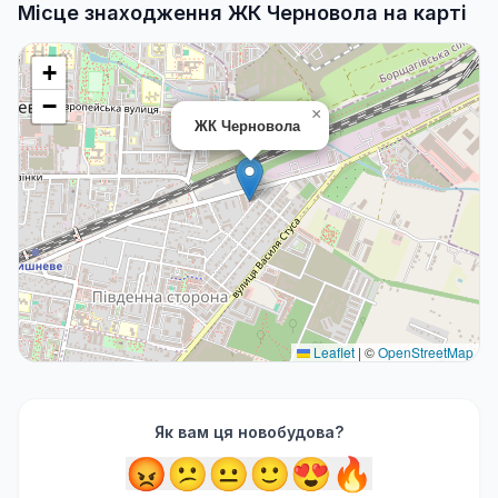
Місце знаходження ЖК Черновола на карті
+
−
×
ЖК Черновола
Leaflet
|
©
OpenStreetMap
Як вам ця новобудова?
😡
😕
😐
🙂
😍
🔥