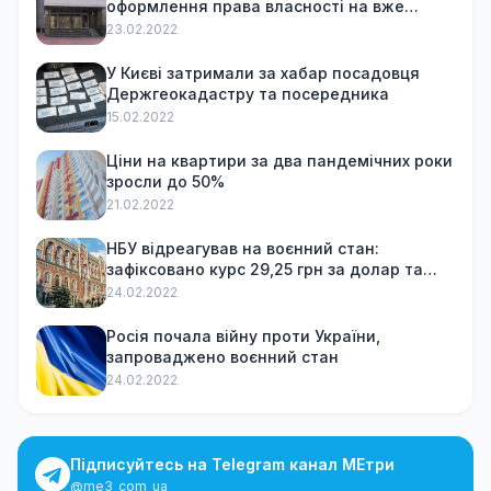
оформлення права власності на вже
куплену квартиру
23.02.2022
У Києві затримали за хабар посадовця
Держгеокадастру та посередника
15.02.2022
Ціни на квартири за два пандемічних роки
зросли до 50%
21.02.2022
НБУ відреагував на воєнний стан:
зафіксовано курс 29,25 грн за долар та
обмежив зняття готівки
24.02.2022
Росія почала війну проти України,
запроваджено воєнний стан
24.02.2022
Підписуйтесь на Telegram канал МЕтри
@me3_com_ua