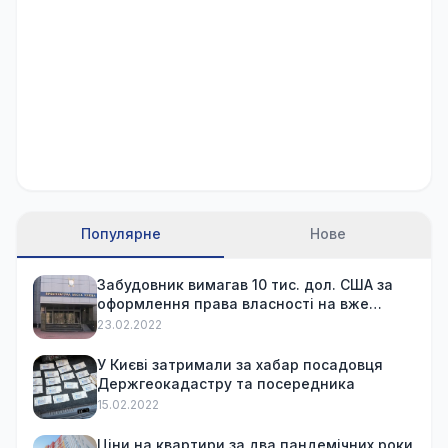
Популярне
Нове
Забудовник вимагав 10 тис. дол. США за
оформлення права власності на вже
куплену квартиру
23.02.2022
У Києві затримали за хабар посадовця
Держгеокадастру та посередника
15.02.2022
Ціни на квартири за два пандемічних роки