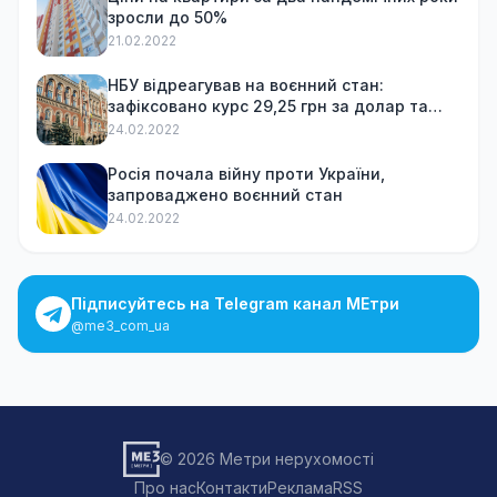
зросли до 50%
21.02.2022
НБУ відреагував на воєнний стан:
зафіксовано курс 29,25 грн за долар та
обмежив зняття готівки
24.02.2022
Росія почала війну проти України,
запроваджено воєнний стан
24.02.2022
Підписуйтесь на Telegram канал МЕтри
@me3_com_ua
© 2026 Метри нерухомості
Про нас
Контакти
Реклама
RSS