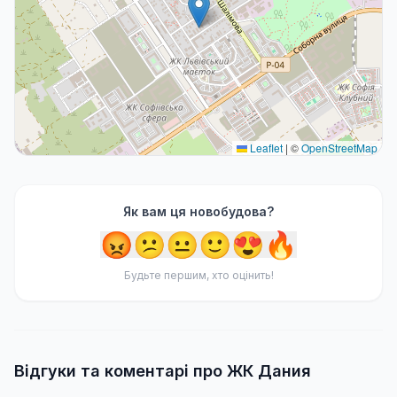
Leaflet
|
©
OpenStreetMap
Як вам ця новобудова?
😡
😕
😐
🙂
😍
🔥
Будьте першим, хто оцінить!
Відгуки та коментарі про ЖК Дания