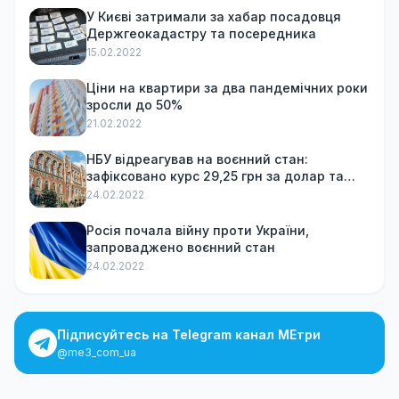
У Києві затримали за хабар посадовця
Держгеокадастру та посередника
15.02.2022
Ціни на квартири за два пандемічних роки
зросли до 50%
21.02.2022
НБУ відреагував на воєнний стан:
зафіксовано курс 29,25 грн за долар та
обмежив зняття готівки
24.02.2022
Росія почала війну проти України,
запроваджено воєнний стан
24.02.2022
Підписуйтесь на Telegram канал МЕтри
@me3_com_ua