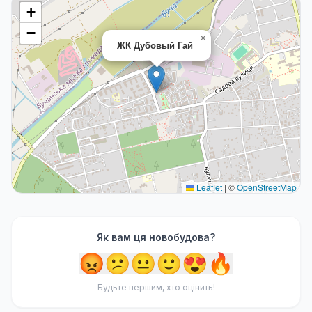
+
−
×
ЖК Дубовый Гай
Leaflet
|
©
OpenStreetMap
Як вам ця новобудова?
😡
😕
😐
🙂
😍
🔥
Будьте першим, хто оцінить!