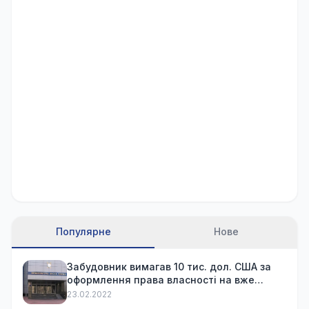
Популярне
Нове
Забудовник вимагав 10 тис. дол. США за
оформлення права власності на вже
куплену квартиру
23.02.2022