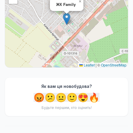
×
ЖК Family
Leaflet
|
©
OpenStreetMap
Як вам ця новобудова?
😡
😕
😐
🙂
😍
🔥
Будьте першим, хто оцінить!