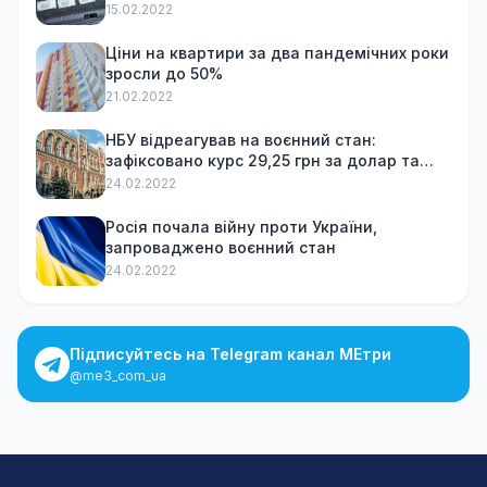
15.02.2022
Ціни на квартири за два пандемічних роки
зросли до 50%
21.02.2022
НБУ відреагував на воєнний стан:
зафіксовано курс 29,25 грн за долар та
обмежив зняття готівки
24.02.2022
Росія почала війну проти України,
запроваджено воєнний стан
24.02.2022
Підписуйтесь на Telegram канал МЕтри
@me3_com_ua