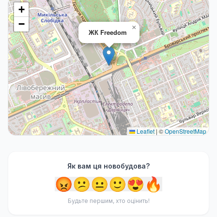
+
−
×
ЖК Freedom
Leaflet
|
©
OpenStreetMap
Як вам ця новобудова?
😡
😕
😐
🙂
😍
🔥
Будьте першим, хто оцінить!