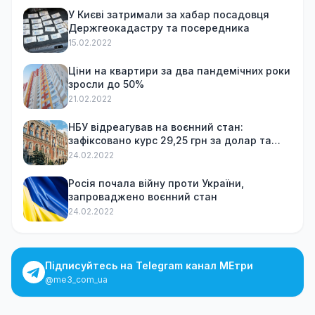
У Києві затримали за хабар посадовця
Держгеокадастру та посередника
15.02.2022
Ціни на квартири за два пандемічних роки
зросли до 50%
21.02.2022
НБУ відреагував на воєнний стан:
зафіксовано курс 29,25 грн за долар та
обмежив зняття готівки
24.02.2022
Росія почала війну проти України,
запроваджено воєнний стан
24.02.2022
Підписуйтесь на Telegram канал МЕтри
@me3_com_ua