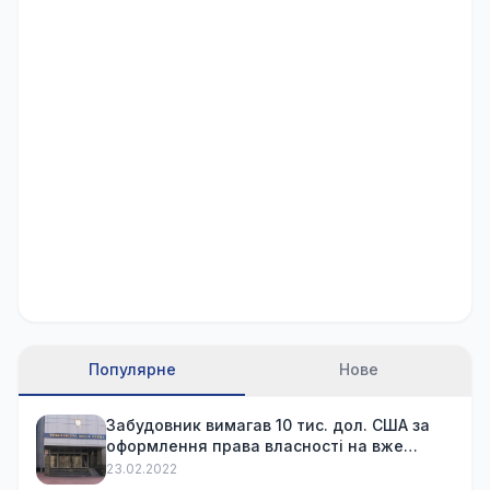
Популярне
Нове
Забудовник вимагав 10 тис. дол. США за
оформлення права власності на вже
куплену квартиру
23.02.2022