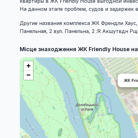
квартиры в ЖК Friendly House выгодной инве
На данном этапе проблем, судов и задержек в
Другие названия комплекса ЖК Френдли Хаус, Ж
Панельная, 2 вул. Панельна, 2 :R Акшутвдн Р
Місце знаходження ЖК Friendly House на
+
−
ЖК Fri