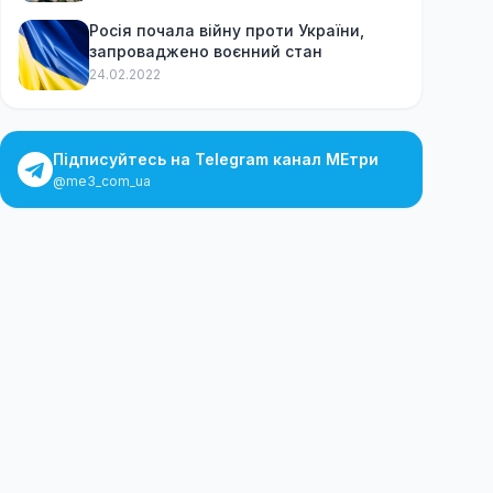
Росія почала війну проти України,
запроваджено воєнний стан
24.02.2022
Підписуйтесь на Telegram канал МЕтри
@me3_com_ua