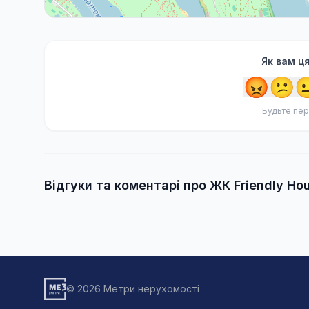
Як вам ц
😡
😕

Будьте пер
Відгуки та коментарі про ЖК Friendly Ho
© 2026 Метри нерухомості