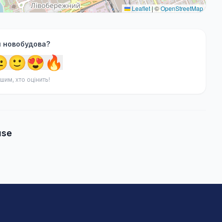
Leaflet
|
©
OpenStreetMap
я новобудова?

🙂
😍
🔥
шим, хто оцінить!
use