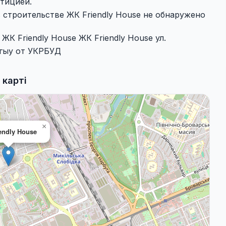
стицией.
 строительстве ЖК Friendly House не обнаружено
К Friendly House ЖК Friendly House ул.
щгыу от УКРБУД
 карті
×
endly House