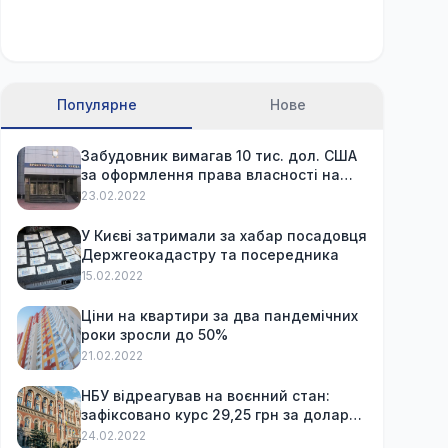
Популярне
Нове
Забудовник вимагав 10 тис. дол. США
за оформлення права власності на
вже куплену квартиру
23.02.2022
У Києві затримали за хабар посадовця
Держгеокадастру та посередника
15.02.2022
Ціни на квартири за два пандемічних
роки зросли до 50%
21.02.2022
НБУ відреагував на воєнний стан:
зафіксовано курс 29,25 грн за долар
та обмежив зняття готівки
24.02.2022