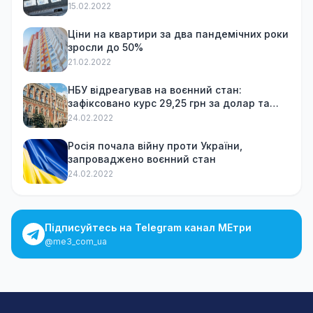
15.02.2022
Ціни на квартири за два пандемічних роки
зросли до 50%
21.02.2022
НБУ відреагував на воєнний стан:
зафіксовано курс 29,25 грн за долар та
обмежив зняття готівки
24.02.2022
Росія почала війну проти України,
запроваджено воєнний стан
24.02.2022
Підписуйтесь на Telegram канал МЕтри
@me3_com_ua