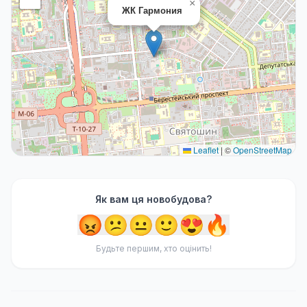
×
ЖК Гармония
Leaflet
|
©
OpenStreetMap
Як вам ця новобудова?
😡
😕
😐
🙂
😍
🔥
Будьте першим, хто оцінить!