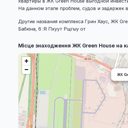
квартиры в ЖК Green House выгодной инвест
На данном этапе проблем, судов и задержек 
Другие названия комплекса Грин Хаус, ЖК Gre
Бабкіна, 6 :R Пкуут Рщгыу от
Місце знаходження ЖК Green House на к
+
−
ЖК Gr