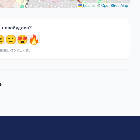
Leaflet
|
©
OpenStreetMap
я новобудова?

🙂
😍
🔥
шим, хто оцінить!
e