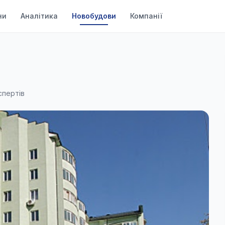
ни
Аналітика
Новобудови
Компанії
спертів