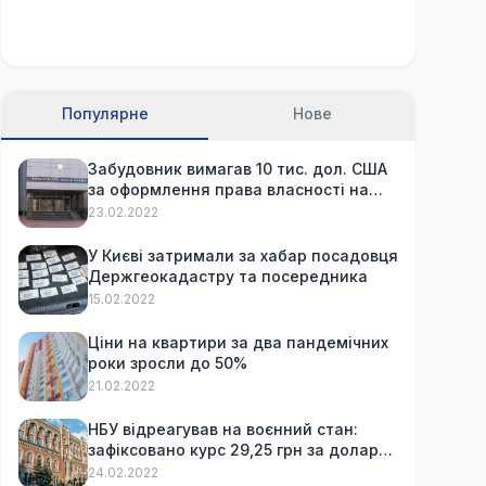
Популярне
Нове
Забудовник вимагав 10 тис. дол. США
за оформлення права власності на
вже куплену квартиру
23.02.2022
У Києві затримали за хабар посадовця
Держгеокадастру та посередника
15.02.2022
Ціни на квартири за два пандемічних
роки зросли до 50%
21.02.2022
НБУ відреагував на воєнний стан:
зафіксовано курс 29,25 грн за долар
та обмежив зняття готівки
24.02.2022