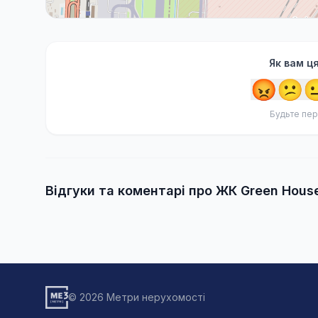
Як вам ц
😡
😕

Будьте пер
Відгуки та коментарі про ЖК Green Hous
© 2026 Метри нерухомості