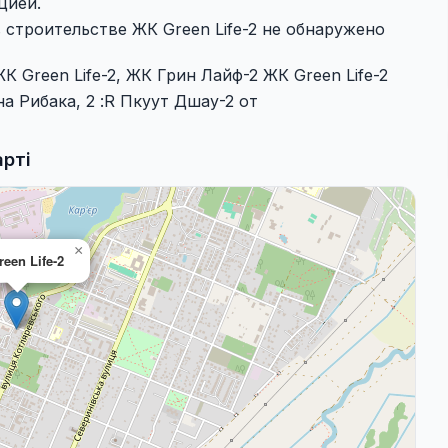
цией.
 строительстве ЖК Green Life-2 не обнаружено
 Green Life-2, ЖК Грин Лайф-2 ЖК Green Life-2
на Рибака, 2 :R Пкуут Дшау-2 от
арті
×
een Life-2