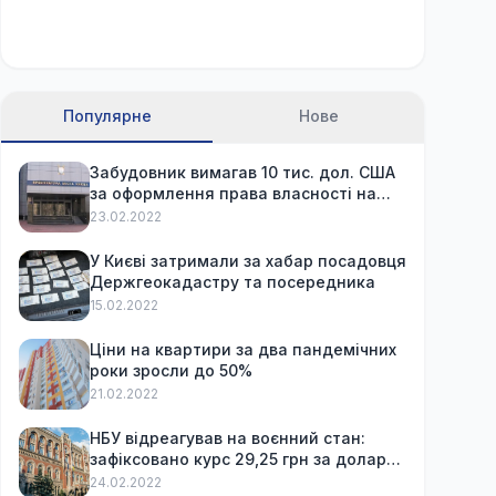
Популярне
Нове
Забудовник вимагав 10 тис. дол. США
за оформлення права власності на
вже куплену квартиру
23.02.2022
У Києві затримали за хабар посадовця
Держгеокадастру та посередника
15.02.2022
Ціни на квартири за два пандемічних
роки зросли до 50%
21.02.2022
НБУ відреагував на воєнний стан:
зафіксовано курс 29,25 грн за долар
та обмежив зняття готівки
24.02.2022