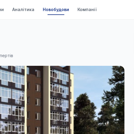
ни
Аналітика
Новобудови
Компанії
спертів