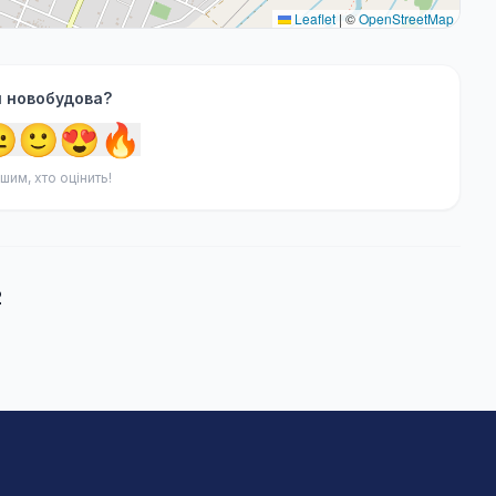
Leaflet
|
©
OpenStreetMap
я новобудова?

🙂
😍
🔥
шим, хто оцінить!
2