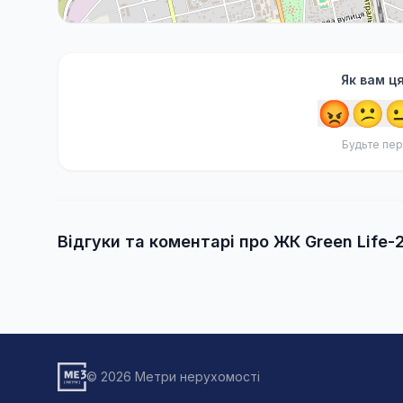
Як вам ц
😡
😕

Будьте пер
Відгуки та коментарі про ЖК Green Life-
© 2026 Метри нерухомості