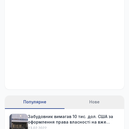
Популярне
Нове
Забудовник вимагав 10 тис. дол. США за
оформлення права власності на вже
куплену квартиру
23.02.2022