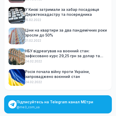
У Києві затримали за хабар посадовця
Держгеокадастру та посередника
15.02.2022
Ціни на квартири за два пандемічних роки
зросли до 50%
21.02.2022
НБУ відреагував на воєнний стан:
зафіксовано курс 29,25 грн за долар та
обмежив зняття готівки
24.02.2022
Росія почала війну проти України,
запроваджено воєнний стан
24.02.2022
Підписуйтесь на Telegram канал МЕтри
@me3_com_ua