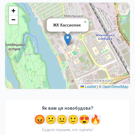
+
−
×
ЖК Кассиопея
Leaflet
|
©
OpenStreetMap
Як вам ця новобудова?
😡
😕
😐
🙂
😍
🔥
Будьте першим, хто оцінить!