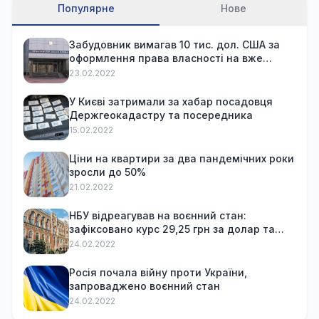
Популярне
Нове
Забудовник вимагав 10 тис. дол. США за
оформлення права власності на вже
куплену квартиру
23.02.2022
У Києві затримали за хабар посадовця
Держгеокадастру та посередника
15.02.2022
Ціни на квартири за два пандемічних роки
зросли до 50%
21.02.2022
НБУ відреагував на воєнний стан:
зафіксовано курс 29,25 грн за долар та
обмежив зняття готівки
24.02.2022
Росія почала війну проти України,
запроваджено воєнний стан
24.02.2022