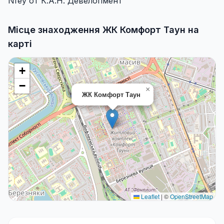
Nfey от К.А.Н. Девелопмент
Місце знаходження ЖК Комфорт Таун на
карті
+
−
×
ЖК Комфорт Таун
Leaflet
|
©
OpenStreetMap