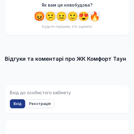
Як вам ця новобудова?
😡
😕
😐
🙂
😍
🔥
Будьте першим, хто оцінить!
Відгуки та коментарі про ЖК Комфорт Таун
Вхід до особистого кабінету
Вхід
Реєстрація