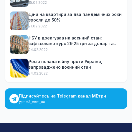
15.02.2022
Ціни на квартири за два пандемічних роки
зросли до 50%
21.02.2022
НБУ відреагував на воєнний стан:
зафіксовано курс 29,25 грн за долар та
обмежив зняття готівки
24.02.2022
Росія почала війну проти України,
запроваджено воєнний стан
24.02.2022
Підписуйтесь на Telegram канал МЕтри
@me3_com_ua