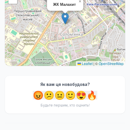
×
ЖК Малахит
Leaflet
|
©
OpenStreetMap
Як вам ця новобудова?
😡
😕
😐
🙂
😍
🔥
Будьте першим, хто оцінить!