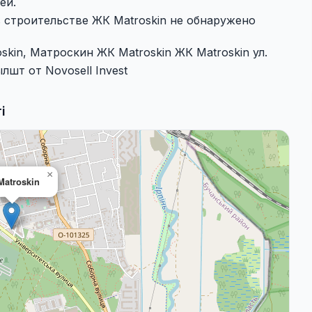
ей.
в строительстве ЖК Matroskin не обнаружено
kin, Матроскин ЖК Matroskin ЖК Matroskin ул.
лшт от Novosell Invest
і
×
Matroskin