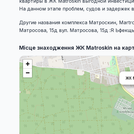
квартиры в ЖК Matroskin выгодной инвестици
На данном этапе проблем, судов и задержек 
Другие названия комплекса Матроскин, Martros
Матросова, 15д вул. Матросова, 15д :R Ьфекщы
Місце знаходження ЖК Matroskin на карт
+
−
ЖК 