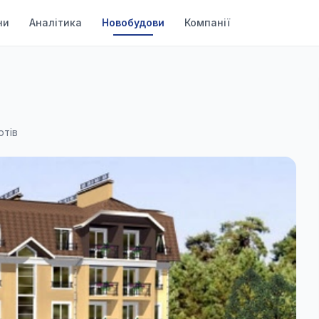
ни
Аналітика
Новобудови
Компанії
ртів