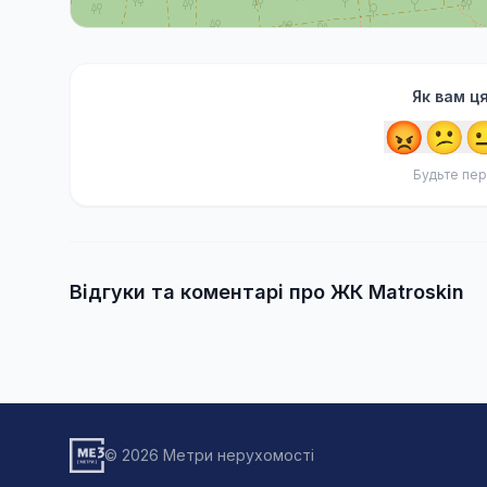
Як вам ц
😡
😕

Будьте пер
Відгуки та коментарі про ЖК Matroskin
© 2026 Метри нерухомості