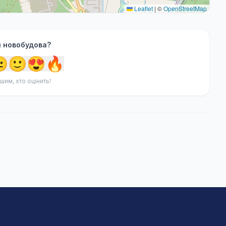
Leaflet
|
©
OpenStreetMap
я новобудова?

🙂
😍
🔥
шим, хто оцінить!