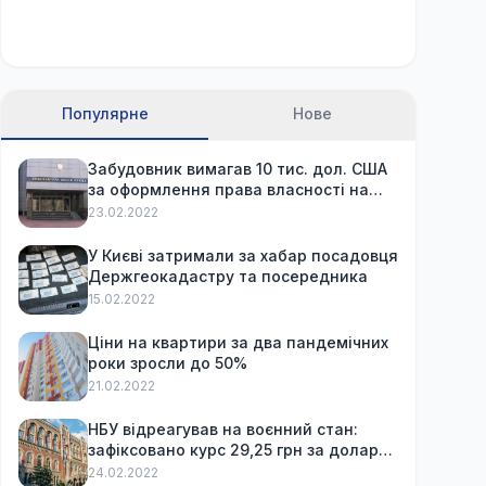
Популярне
Нове
Забудовник вимагав 10 тис. дол. США
за оформлення права власності на
вже куплену квартиру
23.02.2022
У Києві затримали за хабар посадовця
Держгеокадастру та посередника
15.02.2022
Ціни на квартири за два пандемічних
роки зросли до 50%
21.02.2022
НБУ відреагував на воєнний стан:
зафіксовано курс 29,25 грн за долар
та обмежив зняття готівки
24.02.2022