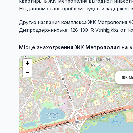
квартиры в ЖК Метрополия выгодной инвест
На данном этапе проблем, судов и задержек 
Другие названия комплекса ЖК Метрополия ЖК
Дніпродзержинська, 128-130 :R Vtnhjgjkbz от 
Місце знаходження ЖК Метрополия на к
+
−
ЖК М