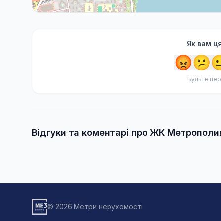
Як вам ц
😡
😕

Будьте пер
Відгуки та коментарі про ЖК Метрополи
© 2026 Метри нерухомості