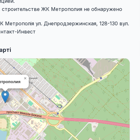
ицией.
в строительстве ЖК Метрополия не обнаружено
 Метрополія ул. Днепродзержинская, 128-130 вул.
Контакт-Инвест
арті
×
етрополия