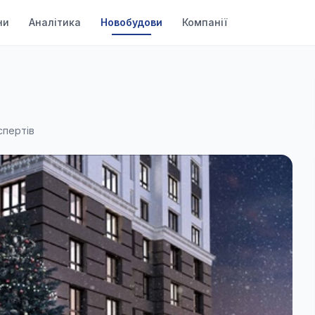
ни
Аналітика
Новобудови
Компанії
спертів