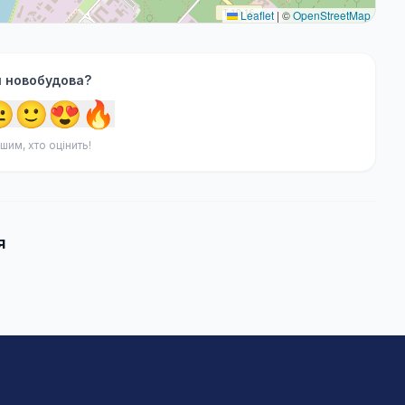
Leaflet
|
©
OpenStreetMap
я новобудова?

🙂
😍
🔥
шим, хто оцінить!
я