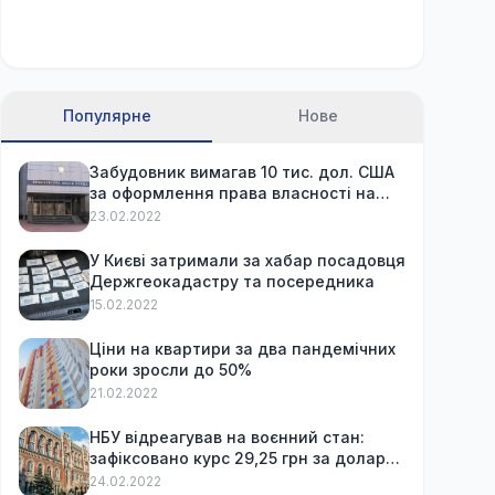
Популярне
Нове
Забудовник вимагав 10 тис. дол. США
за оформлення права власності на
вже куплену квартиру
23.02.2022
У Києві затримали за хабар посадовця
Держгеокадастру та посередника
15.02.2022
Ціни на квартири за два пандемічних
роки зросли до 50%
21.02.2022
НБУ відреагував на воєнний стан:
зафіксовано курс 29,25 грн за долар
та обмежив зняття готівки
24.02.2022