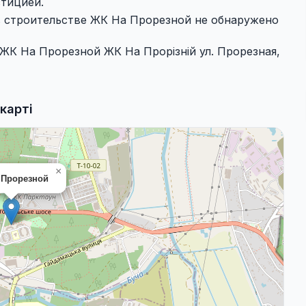
тицией.
в строительстве ЖК На Прорезной не обнаружено
ЖК На Прорезной ЖК На Прорізній ул. Прорезная,
карті
×
 Прорезной