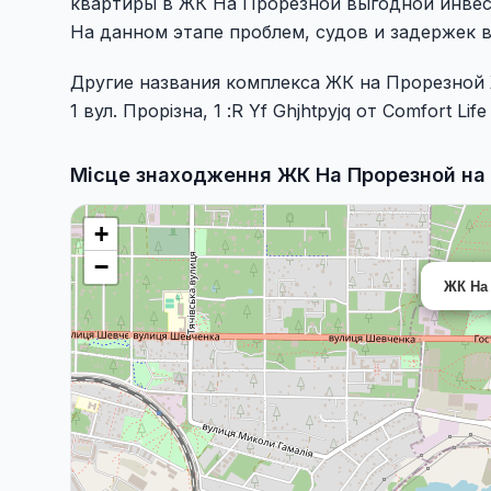
квартиры в ЖК На Прорезной выгодной инвес
На данном этапе проблем, судов и задержек 
Другие названия комплекса ЖК на Прорезной 
1 вул. Прорізна, 1 :R Yf Ghjhtpyjq от Comfort Life
Місце знаходження ЖК На Прорезной на 
+
−
ЖК На