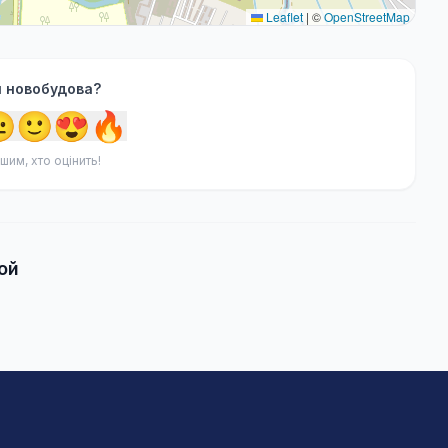
Leaflet
|
©
OpenStreetMap
я новобудова?

🙂
😍
🔥
шим, хто оцінить!
ой