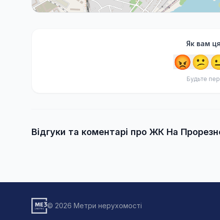
Як вам ц
😡
😕

Будьте пер
Відгуки та коментарі про ЖК На Прорезн
© 2026 Метри нерухомості