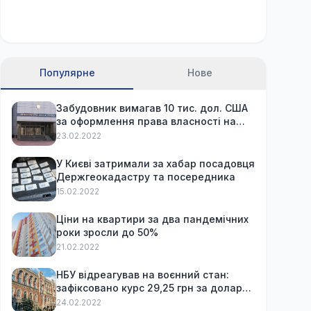
Популярне
Нове
Забудовник вимагав 10 тис. дол. США
за оформлення права власності на
вже куплену квартиру
23.02.2022
У Києві затримали за хабар посадовця
Держгеокадастру та посередника
15.02.2022
Ціни на квартири за два пандемічних
роки зросли до 50%
21.02.2022
НБУ відреагував на воєнний стан:
зафіксовано курс 29,25 грн за долар
та обмежив зняття готівки
24.02.2022