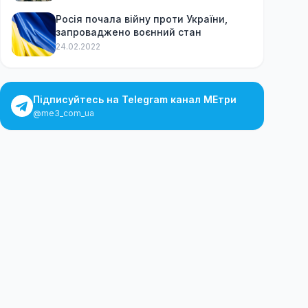
Росія почала війну проти України,
запроваджено воєнний стан
24.02.2022
Підписуйтесь на Telegram канал МЕтри
@me3_com_ua