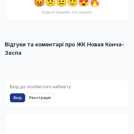
😡
😕
😐
🙂
😍
🔥
Будьте першим, хто оцінить!
Відгуки та коментарі про ЖК Новая Конча-
Заспа
Вхід до особистого кабінету
Вхід
Реєстрація