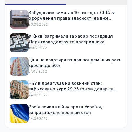
Забудовник вимагав 10 тис. дол. США за
оформлення права власності на вже
куплену квартиру
23.02.2022
У Києві затримали за хабар посадовця
Держгеокадастру та посередника
15.02.2022
Ціни на квартири за два пандемічних роки
зросли до 50%
21.02.2022
НБУ відреагував на воєнний стан:
зафіксовано курс 29,25 грн за долар та
обмежив зняття готівки
24.02.2022
Росія почала війну проти України,
запроваджено воєнний стан
24.02.2022