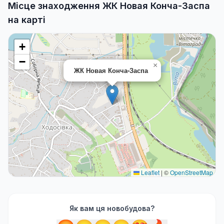
Місце знаходження ЖК Новая Конча-Заспа
на карті
+
−
×
ЖК Новая Конча-Заспа
Leaflet
|
©
OpenStreetMap
Як вам ця новобудова?