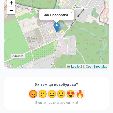
+
−
×
ЖК Новоселки
Leaflet
|
©
OpenStreetMap
Як вам ця новобудова?
😡
😕
😐
🙂
😍
🔥
Будьте першим, хто оцінить!