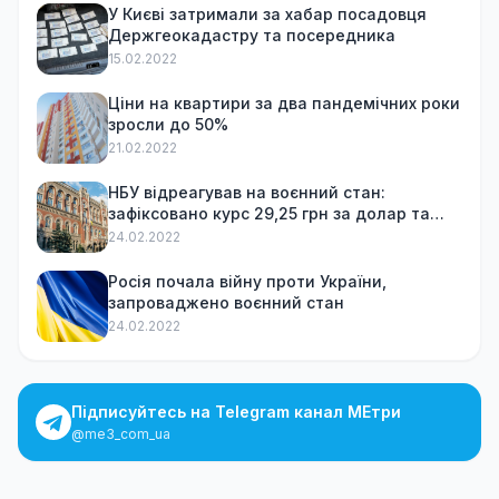
У Києві затримали за хабар посадовця
Держгеокадастру та посередника
15.02.2022
Ціни на квартири за два пандемічних роки
зросли до 50%
21.02.2022
НБУ відреагував на воєнний стан:
зафіксовано курс 29,25 грн за долар та
обмежив зняття готівки
24.02.2022
Росія почала війну проти України,
запроваджено воєнний стан
24.02.2022
Підписуйтесь на Telegram канал МЕтри
@me3_com_ua