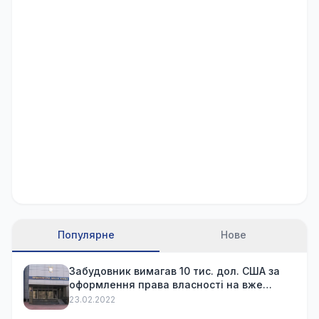
Популярне
Нове
Забудовник вимагав 10 тис. дол. США за
оформлення права власності на вже
куплену квартиру
23.02.2022