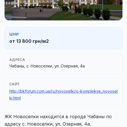
ЦІНИ
от 13 800 грн/м2
АДРЕСА
Чабаны, с. Новоселки, ул. Озерная, 4а
САЙТ
http://bkforum.com.ua/ru/novoselki/o-komplekse_novosel
ki.html
ЖК Новоселки находится в городе Чабаны по
адресу с. Новоселки, ул. Озерная, 4а.