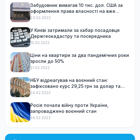
Забудовник вимагав 10 тис. дол. США за
оформлення права власності на вже
куплену квартиру
23.02.2022
У Києві затримали за хабар посадовця
Держгеокадастру та посередника
15.02.2022
Ціни на квартири за два пандемічних роки
зросли до 50%
21.02.2022
НБУ відреагував на воєнний стан:
зафіксовано курс 29,25 грн за долар та
обмежив зняття готівки
24.02.2022
Росія почала війну проти України,
запроваджено воєнний стан
24.02.2022