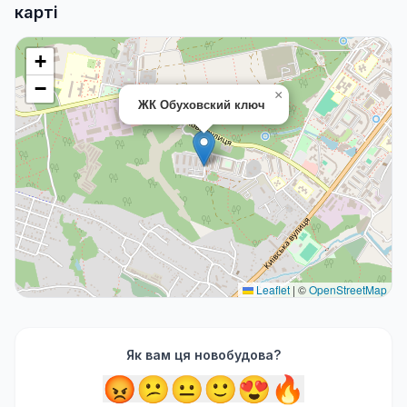
карті
+
−
×
ЖК Обуховский ключ
Leaflet
|
©
OpenStreetMap
Як вам ця новобудова?
😡
😕
😐
🙂
😍
🔥