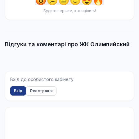
😡
😕
😐
🙂
😍
🔥
Будьте першим, хто оцінить!
Відгуки та коментарі про ЖК Олимпийский
Вхід до особистого кабінету
Вхід
Реєстрація