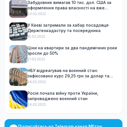
Забудовник вимагав 10 тис. дол. США за
оформлення права власності на вже
куплену квартиру
23.02.2022
У Києві затримали за хабар посадовця
Держгеокадастру та посередника
15.02.2022
Ціни на квартири за два пандемічних роки
зросли до 50%
21.02.2022
НБУ відреагував на воєнний стан:
зафіксовано курс 29,25 грн за долар та
обмежив зняття готівки
24.02.2022
Росія почала війну проти України,
запроваджено воєнний стан
24.02.2022
Підписуйтесь на Telegram канал МЕтри