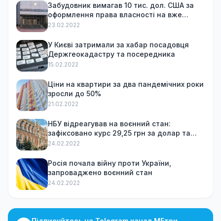
Забудовник вимагав 10 тис. дол. США за
оформлення права власності на вже
куплену квартиру
23.02.2022
У Києві затримали за хабар посадовця
Держгеокадастру та посередника
15.02.2022
Ціни на квартири за два пандемічних роки
зросли до 50%
21.02.2022
НБУ відреагував на воєнний стан:
зафіксовано курс 29,25 грн за долар та
обмежив зняття готівки
24.02.2022
Росія почала війну проти України,
запроваджено воєнний стан
24.02.2022
Підписуйтесь на Telegram канал МЕтри