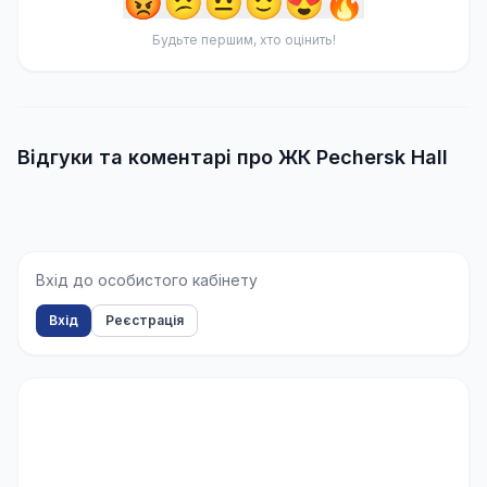
😡
😕
😐
🙂
😍
🔥
Будьте першим, хто оцінить!
Відгуки та коментарі про ЖК Pechersk Hall
Вхід до особистого кабінету
Вхід
Реєстрація