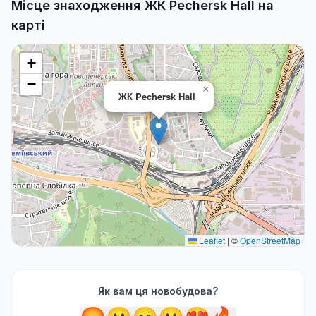
Місце знаходження ЖК Pechersk Hall на
карті
+
−
×
ЖК Pechersk Hall
Leaflet
|
©
OpenStreetMap
Як вам ця новобудова?