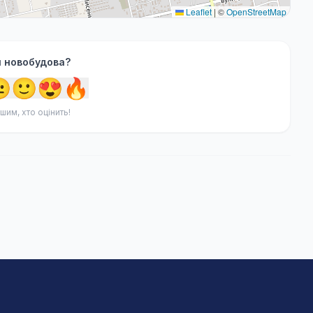
Leaflet
|
©
OpenStreetMap
я новобудова?

🙂
😍
🔥
шим, хто оцінить!