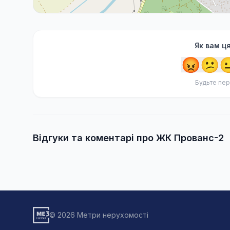
Як вам ц
😡
😕

Будьте пер
Відгуки та коментарі про ЖК Прованс-2
© 2026 Метри нерухомості