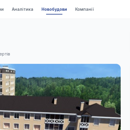
ни
Аналітика
Новобудови
Компанії
ертів