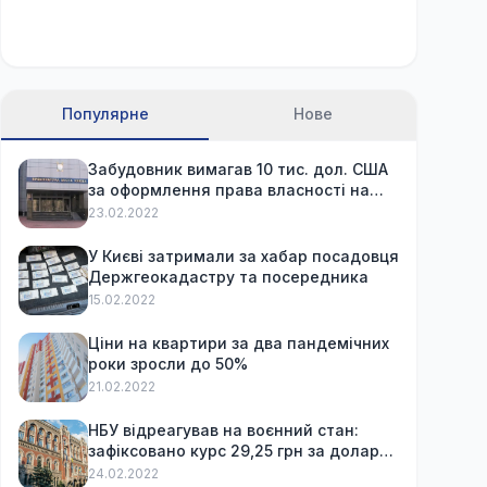
Популярне
Нове
Забудовник вимагав 10 тис. дол. США
за оформлення права власності на
вже куплену квартиру
23.02.2022
У Києві затримали за хабар посадовця
Держгеокадастру та посередника
15.02.2022
Ціни на квартири за два пандемічних
роки зросли до 50%
21.02.2022
НБУ відреагував на воєнний стан:
зафіксовано курс 29,25 грн за долар
та обмежив зняття готівки
24.02.2022