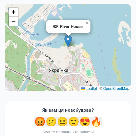
+
−
×
ЖК River House
Leaflet
|
©
OpenStreetMap
Як вам ця новобудова?
😡
😕
😐
🙂
😍
🔥
Будьте першим, хто оцінить!