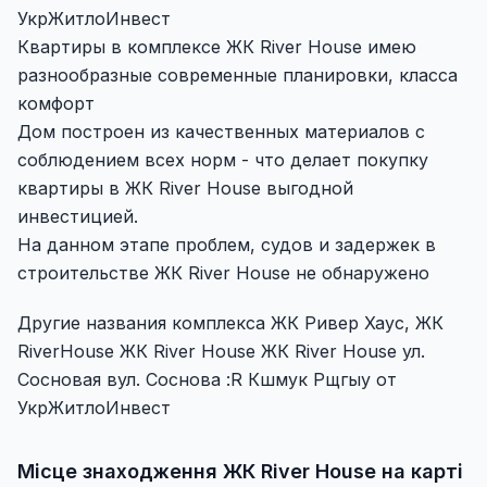
УкрЖитлоИнвест
Квартиры в комплексе ЖК River House имею
разнообразные современные планировки, класса
комфорт
Дом построен из качественных материалов с
соблюдением всех норм - что делает покупку
квартиры в ЖК River House выгодной
инвестицией.
На данном этапе проблем, судов и задержек в
строительстве ЖК River House не обнаружено
Другие названия комплекса ЖК Ривер Хаус, ЖК
RiverHouse ЖК River House ЖК River House ул.
Сосновая вул. Соснова :R Кшмук Рщгыу от
УкрЖитлоИнвест
Місце знаходження ЖК River House на карті