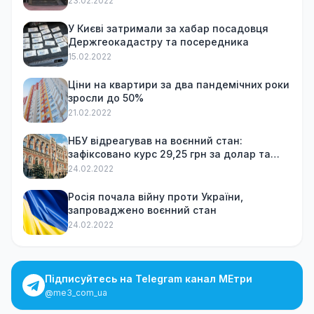
23.02.2022
У Києві затримали за хабар посадовця
Держгеокадастру та посередника
15.02.2022
Ціни на квартири за два пандемічних роки
зросли до 50%
21.02.2022
НБУ відреагував на воєнний стан:
зафіксовано курс 29,25 грн за долар та
обмежив зняття готівки
24.02.2022
Росія почала війну проти України,
запроваджено воєнний стан
24.02.2022
Підписуйтесь на Telegram канал МЕтри
@me3_com_ua