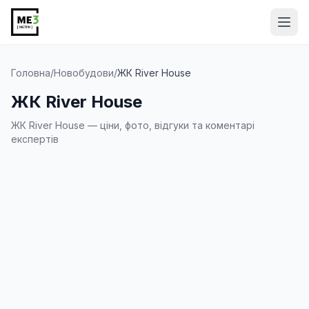
Від
Головна
/
Новобудови
/
ЖК River House
ЖК River House
ЖК River House — ціни, фото, відгуки та коментарі
експертів