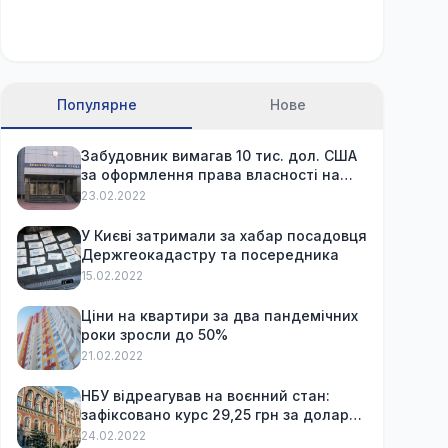
Популярне
Нове
Забудовник вимагав 10 тис. дол. США
за оформлення права власності на
вже куплену квартиру
23.02.2022
У Києві затримали за хабар посадовця
Держгеокадастру та посередника
15.02.2022
Ціни на квартири за два пандемічних
роки зросли до 50%
21.02.2022
НБУ відреагував на воєнний стан:
зафіксовано курс 29,25 грн за долар
та обмежив зняття готівки
24.02.2022