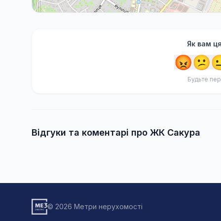
Як вам ц
😡
😕

Будьте пер
Відгуки та коментарі про ЖК Сакура
© 2026 Метри нерухомості