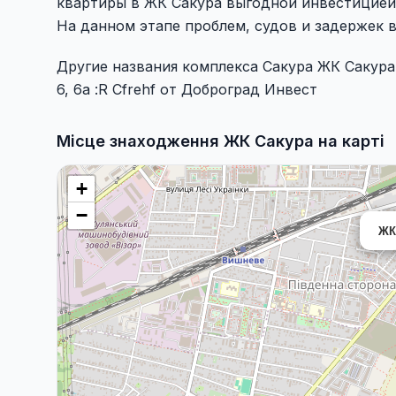
квартиры в ЖК Сакура выгодной инвестицией
На данном этапе проблем, судов и задержек 
Другие названия комплекса Сакура ЖК Сакура ЖК
6, 6а :R Cfrehf от Доброград Инвест
Місце знаходження ЖК Сакура на карті
+
−
ЖК