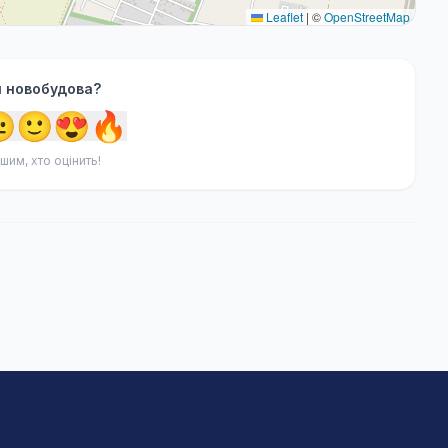
Leaflet
|
©
OpenStreetMap
я новобудова?

🙂
😍
🔥
шим, хто оцінить!