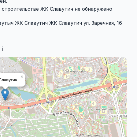
ей.
в строительстве ЖК Славутич не обнаружено
утыч ЖК Славутич ЖК Славутич ул. Заречная, 16
і
×
Славутич