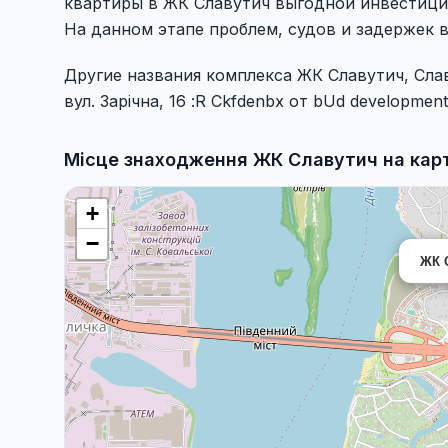
квартиры в ЖК Славутич выгодной инвестици
На данном этапе проблем, судов и задержек 
Другие названия комплекса ЖК Славутич, Слав
вул. Зарічна, 16 :R Ckfdenbx от bUd development
Місце знаходження ЖК Славутич на карт
+
−
ЖК 