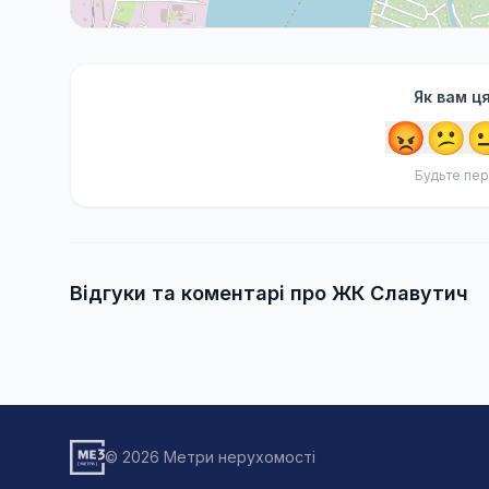
Як вам ц
😡
😕

Будьте пер
Відгуки та коментарі про ЖК Славутич
© 2026 Метри нерухомості