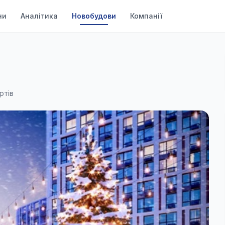
ни
Аналітика
Новобудови
Компанії
ртів