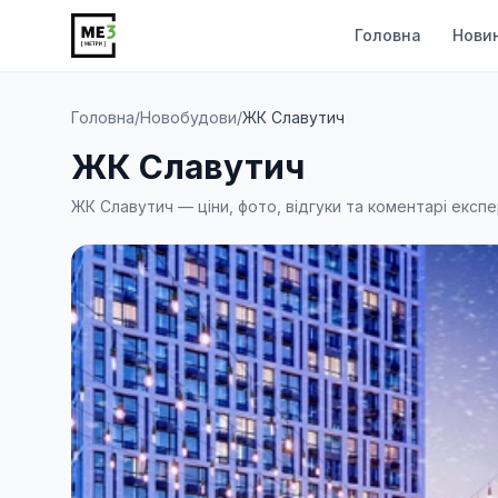
Головна
Нови
Головна
/
Новобудови
/
ЖК Славутич
ЖК Славутич
ЖК Славутич — ціни, фото, відгуки та коментарі експе