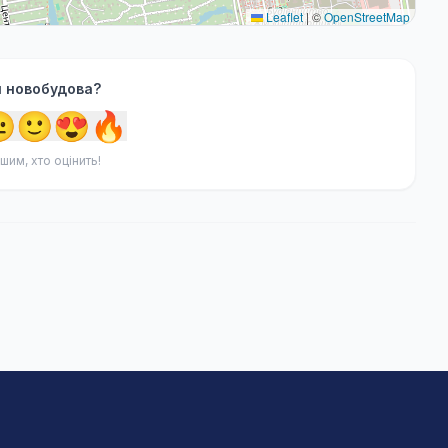
Leaflet
|
©
OpenStreetMap
я новобудова?

🙂
😍
🔥
шим, хто оцінить!