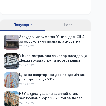
Популярне
Нове
Забудовник вимагав 10 тис. дол. США
за оформлення права власності на
вже куплену квартиру
23.02.2022
У Києві затримали за хабар посадовця
Держгеокадастру та посередника
15.02.2022
Ціни на квартири за два пандемічних
роки зросли до 50%
21.02.2022
НБУ відреагував на воєнний стан:
зафіксовано курс 29,25 грн за долар
та обмежив зняття готівки
24.02.2022