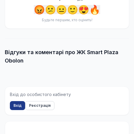
😡
😕
😐
🙂
😍
🔥
Будьте першим, хто оцінить!
Відгуки та коментарі про ЖК Smart Plaza
Obolon
Вхід до особистого кабінету
Вхід
Реєстрація