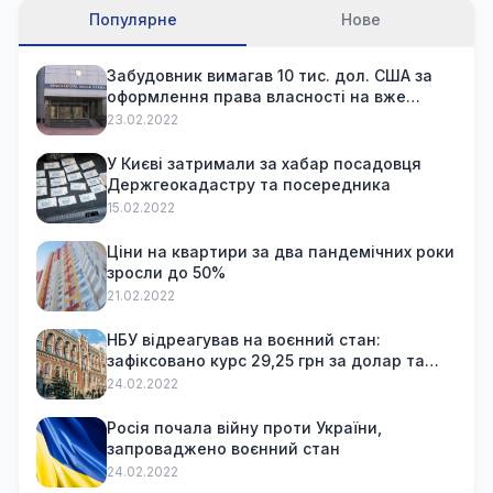
Популярне
Нове
Забудовник вимагав 10 тис. дол. США за
оформлення права власності на вже
куплену квартиру
23.02.2022
У Києві затримали за хабар посадовця
Держгеокадастру та посередника
15.02.2022
Ціни на квартири за два пандемічних роки
зросли до 50%
21.02.2022
НБУ відреагував на воєнний стан:
зафіксовано курс 29,25 грн за долар та
обмежив зняття готівки
24.02.2022
Росія почала війну проти України,
запроваджено воєнний стан
24.02.2022