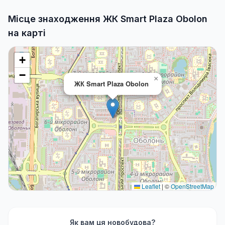
Місце знаходження ЖК Smart Plaza Obolon
на карті
+
−
×
ЖК Smart Plaza Obolon
Leaflet
|
©
OpenStreetMap
Як вам ця новобудова?