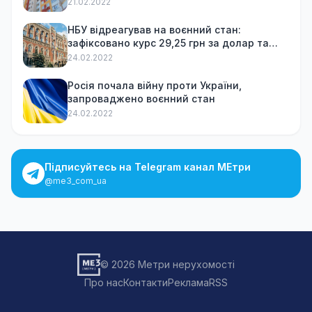
21.02.2022
НБУ відреагував на воєнний стан:
зафіксовано курс 29,25 грн за долар та
обмежив зняття готівки
24.02.2022
Росія почала війну проти України,
запроваджено воєнний стан
24.02.2022
Підписуйтесь на Telegram канал МЕтри
@me3_com_ua
© 2026 Метри нерухомості
Про нас
Контакти
Реклама
RSS