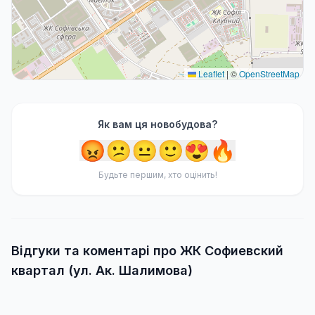
Leaflet
|
©
OpenStreetMap
Як вам ця новобудова?
😡
😕
😐
🙂
😍
🔥
Будьте першим, хто оцінить!
Відгуки та коментарі про ЖК Софиевский
квартал (ул. Ак. Шалимова)