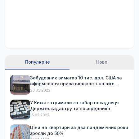
Популярне
Нове
Забудовник вимагав 10 тис. дол. США за
оформлення права власності на вже
куплену квартиру
23.02.2022
У Києві затримали за хабар посадовця
Держгеокадастру та посередника
15.02.2022
Ціни на квартири за два пандемічних роки
зросли до 50%