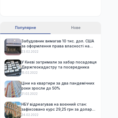
Популярне
Нове
Забудовник вимагав 10 тис. дол. США
за оформлення права власності на
вже куплену квартиру
23.02.2022
У Києві затримали за хабар посадовця
Держгеокадастру та посередника
15.02.2022
Ціни на квартири за два пандемічних
роки зросли до 50%
21.02.2022
НБУ відреагував на воєнний стан:
зафіксовано курс 29,25 грн за долар
та обмежив зняття готівки
24.02.2022