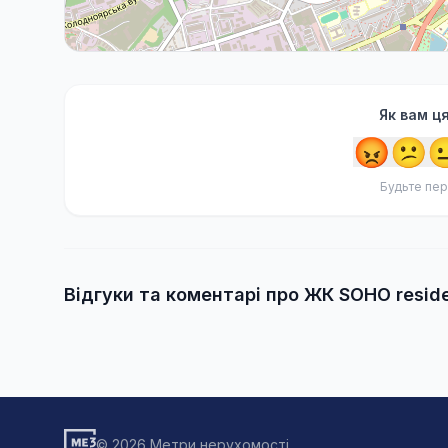
Як вам ц
😡
😕

Будьте пер
Відгуки та коментарі про ЖК SOHO resid
© 2026 Метри нерухомості