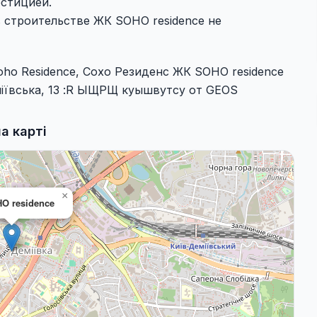
стицией.
в строительстве ЖК SOHO residence не
ho Residence, Сохо Резиденс ЖК SOHO residence
еміївська, 13 :R ЫЩРЩ куышвутсу от GEOS
а карті
×
O residence