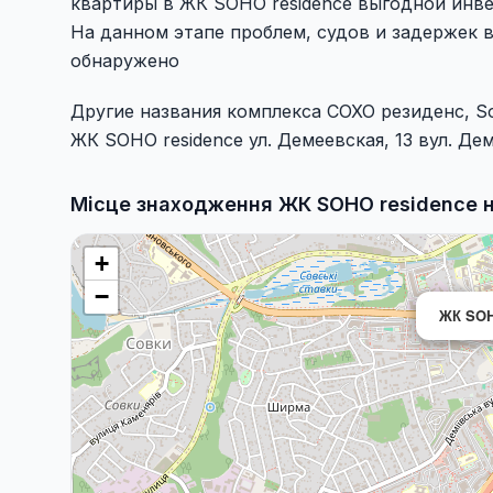
квартиры в ЖК SOHO residence выгодной инве
На данном этапе проблем, судов и задержек 
обнаружено
Другие названия комплекса СОХО резиденс, So
ЖК SOHO residence ул. Демеевская, 13 вул. Д
Місце знаходження ЖК SOHO residence н
+
−
ЖК SOH