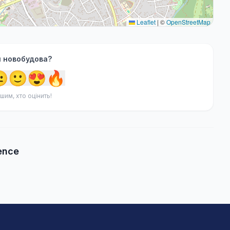
Leaflet
|
©
OpenStreetMap
я новобудова?

🙂
😍
🔥
шим, хто оцінить!
ence