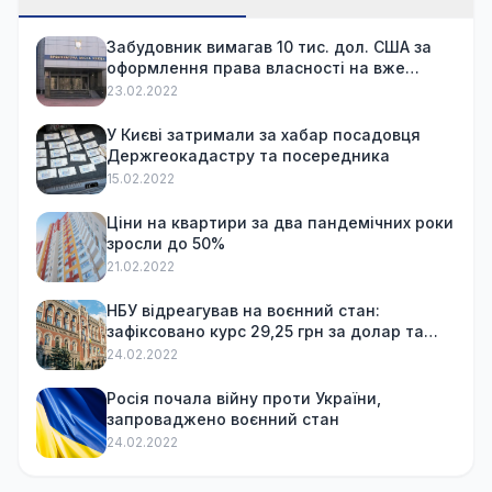
Забудовник вимагав 10 тис. дол. США за
оформлення права власності на вже
куплену квартиру
23.02.2022
У Києві затримали за хабар посадовця
Держгеокадастру та посередника
15.02.2022
Ціни на квартири за два пандемічних роки
зросли до 50%
21.02.2022
НБУ відреагував на воєнний стан:
зафіксовано курс 29,25 грн за долар та
обмежив зняття готівки
24.02.2022
Росія почала війну проти України,
запроваджено воєнний стан
24.02.2022