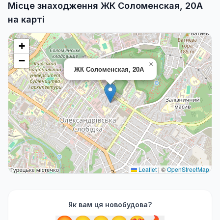
Місце знаходження ЖК Соломенская, 20А
на карті
+
−
×
ЖК Соломенская, 20А
Leaflet
|
©
OpenStreetMap
Як вам ця новобудова?