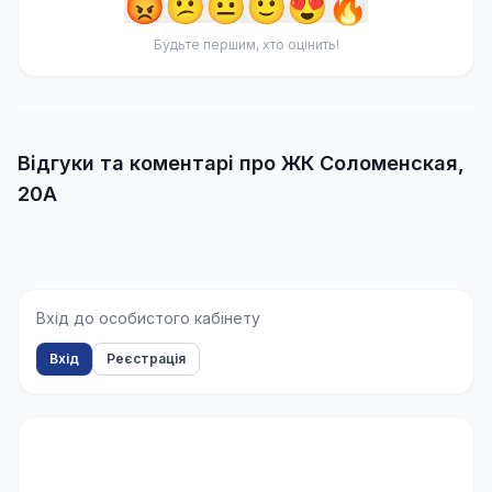
😡
😕
😐
🙂
😍
🔥
Будьте першим, хто оцінить!
Відгуки та коментарі про ЖК Соломенская,
20А
Вхід до особистого кабінету
Вхід
Реєстрація