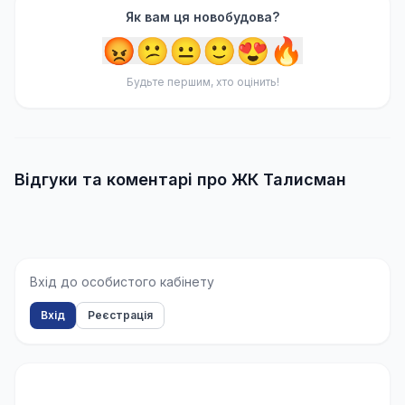
Як вам ця новобудова?
😡
😕
😐
🙂
😍
🔥
Будьте першим, хто оцінить!
Відгуки та коментарі про ЖК Талисман
Вхід до особистого кабінету
Вхід
Реєстрація