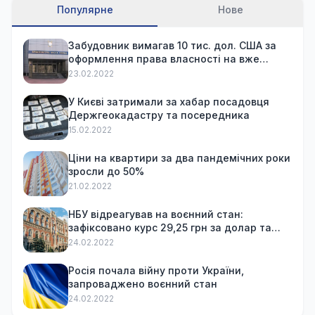
Популярне
Нове
Забудовник вимагав 10 тис. дол. США за
оформлення права власності на вже
куплену квартиру
23.02.2022
У Києві затримали за хабар посадовця
Держгеокадастру та посередника
15.02.2022
Ціни на квартири за два пандемічних роки
зросли до 50%
21.02.2022
НБУ відреагував на воєнний стан:
зафіксовано курс 29,25 грн за долар та
обмежив зняття готівки
24.02.2022
Росія почала війну проти України,
запроваджено воєнний стан
24.02.2022