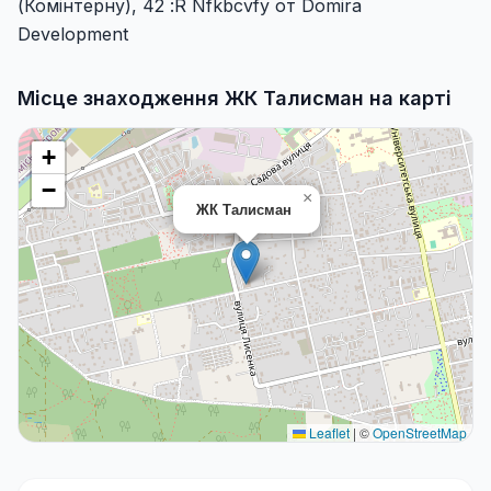
(Комінтерну), 42 :R Nfkbcvfy от Domira
Development
Місце знаходження ЖК Талисман на карті
+
−
×
ЖК Талисман
Leaflet
|
©
OpenStreetMap